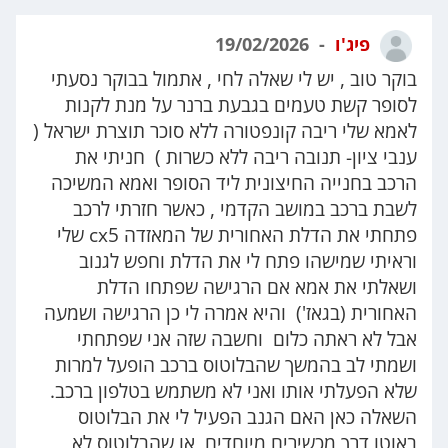
פיג'ו
19/02/2026
בוקר טוב , יש לי שאלה לחי , אתמול בבוקר נסעתי
לסופר קשת טעמים בגבעת ברנר על מנת לקנות
לאמא שלי ריבה קונפטורה ללא סוכר תוצרת ישראל (
ענבי ציון- תנובה ריבה ללא כשרות ) חניתי את
הרכב בחנייה החיצונית ליד הסופר ואמא המשיכה
לשבת ברכב במושב הקדמי , כאשר חזרתי לרכב
פתחתי את הדלת האחורית של המאזדה cx5 שלי
וראיתי שמישהו פתח לי את הדלת וחפש לגנוב
ושאלתי את אמא אם הרגישה שפתחו הדלת
האחורית (בגאז') והיא אמרה לי כן הרגישה ושמעה
אבל לא ראתה כלום וחשבה שזה אני שפתחתי
ושמתי לב בהמשך שהבלוטוס ברכב הופעל למרות
שלא הפעלתי אותו ואני לא משתמש בטלפון ברכב.
השאלה כאן האם הגנב הפעיל לי את הבלוטוס
באוטו דרך מכשירים מיוחדים או שהבלוטוס לא