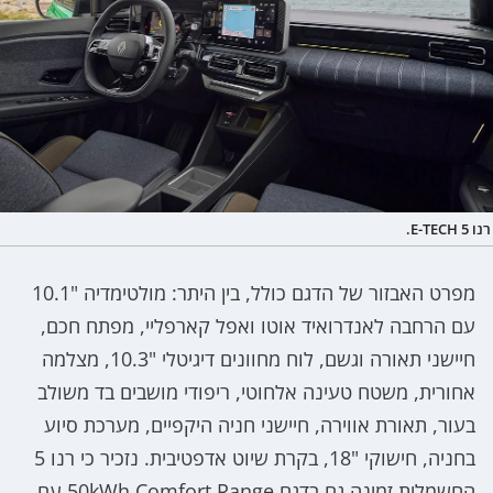
רנו 5 E-TECH.
מפרט האבזור של הדגם כולל, בין היתר: מולטימדיה "10.1
עם הרחבה לאנדרואיד אוטו ואפל קארפליי, מפתח חכם,
חיישני תאורה וגשם, לוח מחוונים דיגיטלי "10.3, מצלמה
אחורית, משטח טעינה אלחוטי, ריפודי מושבים בד משולב
בעור, תאורת אווירה, חיישני חניה היקפיים, מערכת סיוע
בחניה, חישוקי "18, בקרת שיוט אדפטיבית. נזכיר כי רנו 5
החשמלית זמינה גם בדגם 50kWh Comfort Range עם