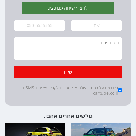
לחצו לשיחה עם נציג
שלח
*
Checkboxes
בלחיצה על כפתור שלח אני מסכים לקבל מיילים ו-SMS מ
cartube.co.il
גולשים אחרים אהבו.