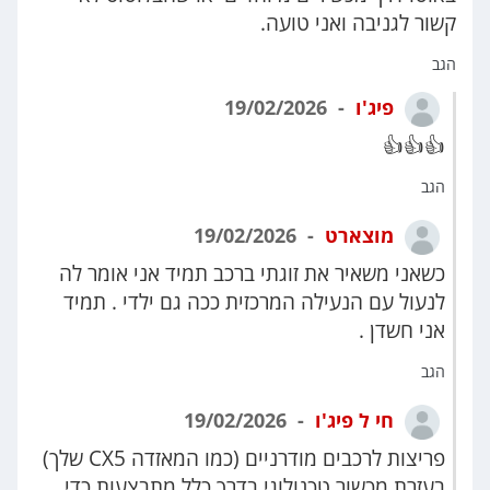
קשור לגניבה ואני טועה.
הגב
פיג'ו
19/02/2026
👍👍👍
הגב
מוצארט
19/02/2026
כשאני משאיר את זוגתי ברכב תמיד אני אומר לה
לנעול עם הנעילה המרכזית ככה גם ילדי . תמיד
אני חשדן .
הגב
חי ל פיג'ו
19/02/2026
פריצות לרכבים מודרניים (כמו המאזדה CX5 שלך)
בעזרת מכשור טכנולוגי בדרך כלל מתבצעות כדי