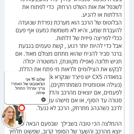
לשכפל את אות השלט הרחוק כדי לפתוח את
הדלתות או להניע.
הבלוטוס של הרכב הוא מערכת נפרדת שנועדה
להעברת שמע, והיא לא משמשת כמעט אף פעם
ככלי לפריצה פיזית של דלתות.
אבל כדי להיות יותר רגוע , קשת טעמים בגבעת
ברנר סביר להניח שהוא מתחם מצולם מאוד. אם
תגיש תלונה (אפילו מקוונת), המשטרה יכולה
לבקש את הצילומים ולראות מי פתח את הדלת.
במאזדה CX5 יש פיצ'ר שנקרא Walk-away Lock
שלום 👋 אני
(נעילה אוטומטית כשמתרחקים).
הצ'אטבוט של האתר!
צריך עזרה? התחל
לפעמים, אם יוצאים מהרכב והדלת של הנוסע לא
שיחה.
סגורה עד הסוף, או אם מישהו עומד קרוב מדי
לרכב כשהנהג מתרחק, הרכב לא ננעל.
ההמלצה הכי טובה בשבילך שבפעם הבאה שאתה
יוצא מהרכב והשער של הסופר קרוב, שפשוט תלחץ