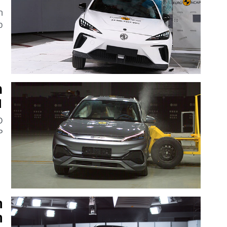
פיג'ו 08
X1, 
NCAP, כך 
ה
הר