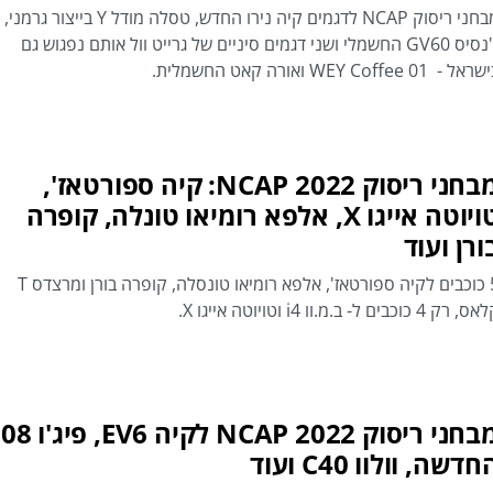
מבחני ריסוק NCAP לדגמים קיה נירו החדש, טסלה מודל Y בייצור גרמני,
ג'נסיס GV60 החשמלי ושני דגמים סיניים של גרייט וול אותם נפגוש גם
אל - WEY Coffee 01 ואורה קאט החשמלית.
מבחני ריסוק NCAP 2022: קיה ספורטאז',
טויוטה אייגו X, אלפא רומיאו טונלה, קופרה
ורן ועוד
5 כוכבים לקיה ספורטאז', אלפא רומיאו טונסלה, קופרה בורן ומרצדס T
 רק 4 כוכבים ל- ב.מ.וו i4 וטויוטה אייגו X.
מבחני ריסוק 2022 NCAP לקיה V6
חדשה, וולוו C40 ועוד