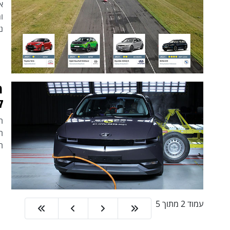
א
ו
נ
ק
ה
עמוד 2 מתוך 5