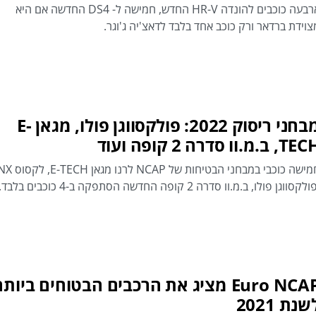
ארבעה כוכבים להונדה HR-V החדש, חמישה ל- DS4 החדשה אם היא
צוידת ברדאר ורק כוכב אחד בלבד לדאצ'יה ג'וגר.
מבחני ריסוק 2022: פולקסווגן פולו, מגאן E-
T, ב.מ.וו סדרה 2 קופה ועוד
חמישה כוכבי במבחני הבטיחות של NCAP לרנו מגאן TECH
לקסווגן פולו, ב.מ.וו סדרה 2 קופה החדשה הסתפקה ב-4 כוכבים בלבד.
Euro NCAP מציג את הרכבים הבטוחים ביותר
שנת 2021