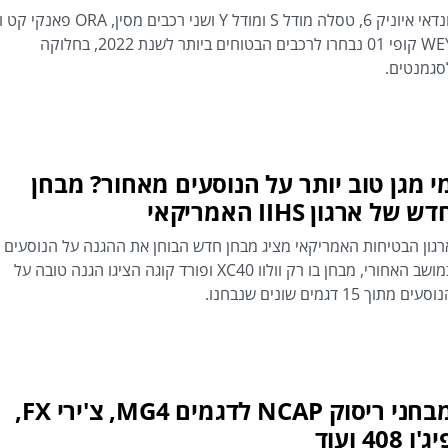
יונדאי איוניק 6, טסלה מודל S ומודל Y ושני רכבים מסין, ORA פאנקי 
WEY קופי 01 נבחרו לרכבים הבטוחים ביותר לשנת 2022, בחלוקה
סגמנטים.
י מגן טוב יותר על הנוסעים מאחור? מבחן
ש של ארגון IIHS האמריקאי
רגון הבטיחות האמריקאי מציג מבחן חדש הבוחן את ההגנה על הנוסעים
במושב האחורי, מבחן בו רק וולוו XC40 ופורד קוגה הציגו הגנה טובה על
סעים מתוך 15 דגמים שונים שנבחנו.
מבחני ריסוק NCAP לדגמים MG4, צ'ירי FX,
ג'ו 408 ועוד