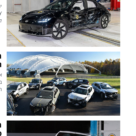
ל
מ
חד
א
הנו
פי