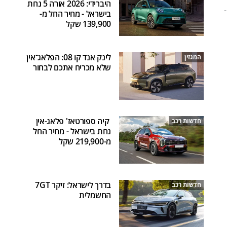
היברידי: 2026 אורה 5 נחת
קט ו-
בישראל - מחיר החל מ-
139,900 שקל
לינק אנד קו 08: הפלאג־אין
המגזין
שלא מכריח אתכם לבחור
קיה ספורטאז' פלאג-אין
חדשות רכב
נחת בישראל - מחיר החל
מ-219,900 שקל
בדרך לישראל: זיקר 7GT
חדשות רכב
החשמלית