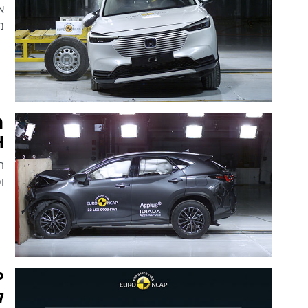
מ
ECH
ופו
ל