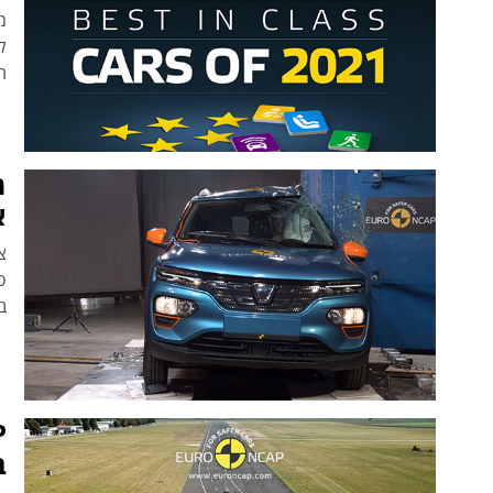
ל
ה
א
צ
ב
ב