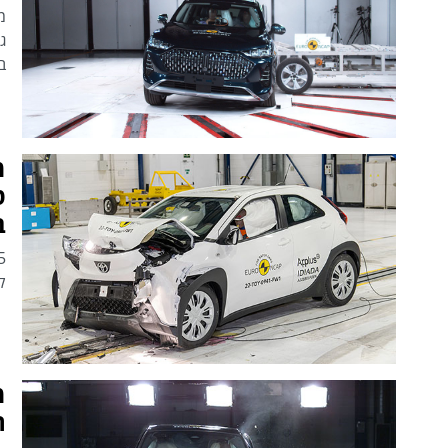
בישר
ב
קלאס,
ה