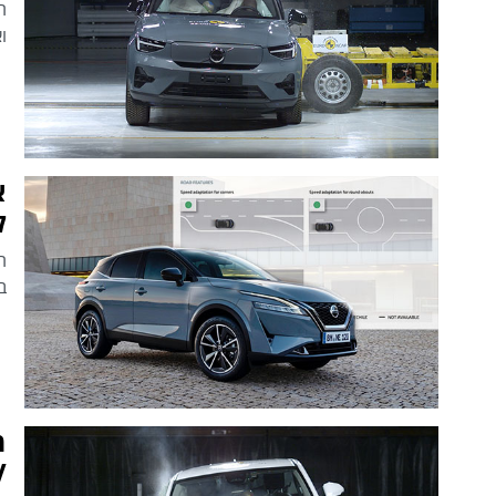
וא
ל
ב
V