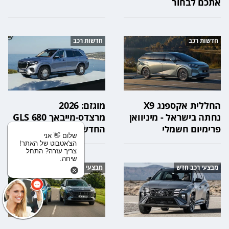
אתכם לבחור
חדשות רכב
חדשות רכב
החללית אקספנג X9
מוגזם: 2026
נחתה בישראל - מיניוואן
מרצדס-מייבאך GLS 680
פרימיום חשמלי
החדש
שלום 👋 אני
הצ'אטבוט של האתר!
צריך עזרה? התחל
שיחה.
מבצעי רכב חדש
מבצעי רכב חדש