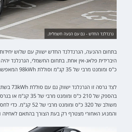
גרנדלנד החדש - גם עם הנעה חשמלית.
כ"ס ומומנט מרבי של 35 קג"מ וסוללת 98kWh המאפשרת טווח נסיעה של כ-700 ק"מ.
משולב של 320 כ"ס ומו
והמנוע האחורי מצטרף רק בעת הצורך בהתאם לאחיזה ורק עד ל