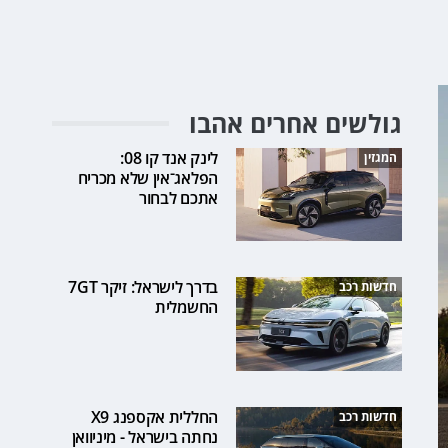
גולשים אחרים אהבו
לינק אנד קו 08:
המגזין
הפלאג־אין שלא מכריח
אתכם לבחור
בדרך לישראל: זיקר 7GT
חדשות רכב
החשמלית
החללית אקספנג X9
חדשות רכב
נחתה בישראל - מיניוואן