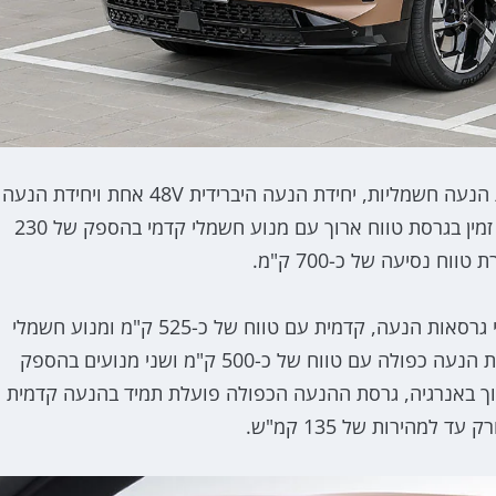
בתחום ההנעה, הגרנדלנד החדש ישווק עם שלוש יחידות הנעה חשמליות, יחידת הנעה היברידית 48V אחת ויחידת הנעה
היברידית פלאג-אין אחת. בתחום החשמלי, הגרנלנד יהיה זמין בגרסת טווח ארוך עם מנוע חשמלי קדמי בהספק של 230
לצד גרסה זו הגרנלנד ישווק גם עם סוללת 73kWh בשתי גרסאות הנעה, קדמית עם טווח של כ-525 ק"מ ומנוע חשמלי
בהספק של 210 כ"ס ומומנט מרבי של 35 קג"מ או בגרסת הנעה כפולה עם טווח של כ-500 ק"מ ושני מנועים בהספק
מנט מרבי של 52 קג"מ. כדי לחסוך באנרגיה, גרסת ההנעה הכפולה פועלת תמיד בהנעה קדמית
מהירות של 135 קמ"ש.