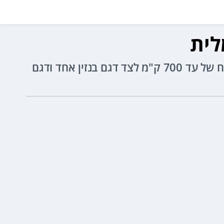
אופל גרנדלנד החדש גדול ומודרני יותר מהדגם היוצא והוא ישווק במגוון גרסאות חשמליות עם טווח של עד 700 ק"מ לצד דגם בנזין אחד ודגם