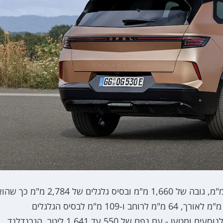
לגרנדלנד החדש אורך של 4,650 מ"מ, רוחב של 1,905 מ"מ, גובה של 1,660 מ"מ ובסיס גלגלים של 2,784 מ"מ 
גדול יותר משמעותית מהדגם היוצא ועם תוספת של 173 מ"מ לאורך, 64 מ"מ לרוחב ו-109 מ"מ לבסיס הגלגלים
הגרנדלנד החדש מבטיח להיות קרוסאובר מרווח במיוחד לנוסעים ומטען - עם נפח של 550 עד 1,641 ליטר. הגרנדלנד