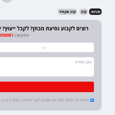
תגיות:
קיה
קיה אקסיד
רוצים לקבוע נסיעת מבחן? לקבל ייעוץ
התקשרו
9058081
*
Checkboxes
בלחיצה על כפתור שלח אני מסכים לקבל מיילים ו-SMS מ cartube.co.il