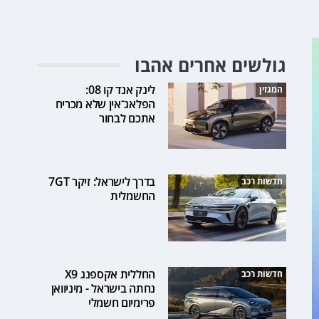
גולשים אחרים אהבו
לינק אנד קו 08:
המגזין
הפלאג־אין שלא מכריח
אתכם לבחור
בדרך לישראל: זיקר 7GT
חדשות רכב
החשמלית
החללית אקספנג X9
חדשות רכב
נחתה בישראל - מיניוואן
פרימיום חשמלי