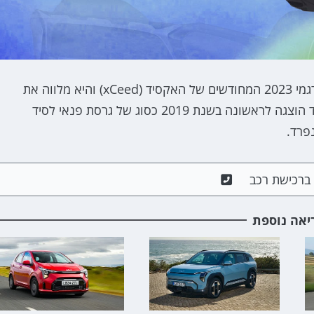
קיה מכריזה כי ביום שני הקרוב (18.07) היא תחשוף את דגמי 2023 המחודשים של האקסיד (xCeed) והיא מלווה את
ההכרזה הזו בשתי סקיצות של הדגם המחודש. קיה אקסיד הוצגה לראשונה בשנת 2019 כסוג של גרסת פנאי לסיד
נפרד.
ם ברכישת רכב
יאה נוספת