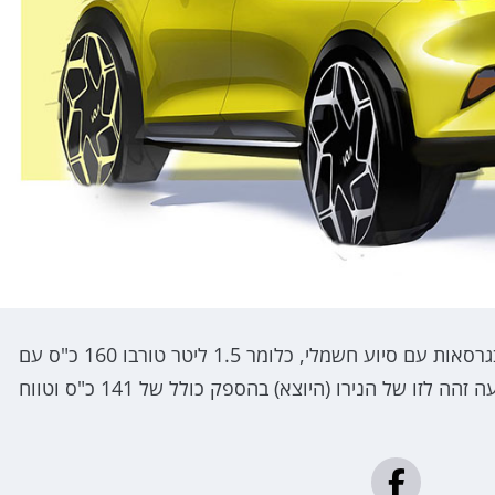
קיה מציינת כי דגמי 2023 של האקסיד ישווק מעתה רק בגרסאות עם סיוע חשמלי, כלומר 1.5 ליטר טורבו 160 כ"ס עם
סיוע חשמלי 48V או בדגם הפלאג-אין המצויד ביחידת הנעה זהה לזו של הנירו (היוצא) בהספק כולל של 141 כ"ס וטווח