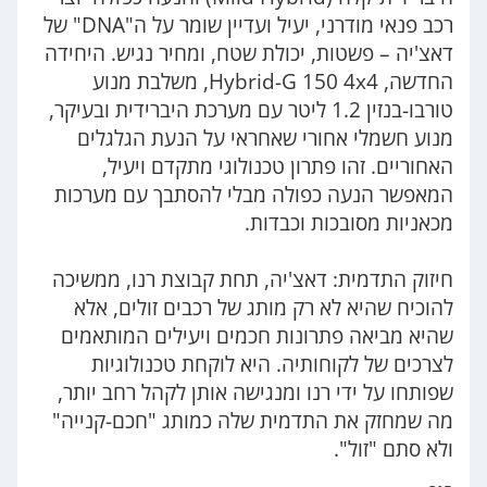
רכב פנאי מודרני, יעיל ועדיין שומר על ה"DNA" של
דאצ'יה – פשטות, יכולת שטח, ומחיר נגיש. היחידה
החדשה, Hybrid-G 150 4x4, משלבת מנוע
טורבו-בנזין 1.2 ליטר עם מערכת היברידית ובעיקר,
מנוע חשמלי אחורי שאחראי על הנעת הגלגלים
האחוריים. זהו פתרון טכנולוגי מתקדם ויעיל,
המאפשר הנעה כפולה מבלי להסתבך עם מערכות
מכאניות מסובכות וכבדות.
חיזוק התדמית: דאצ'יה, תחת קבוצת רנו, ממשיכה
להוכיח שהיא לא רק מותג של רכבים זולים, אלא
שהיא מביאה פתרונות חכמים ויעילים המותאמים
לצרכים של לקוחותיה. היא לוקחת טכנולוגיות
שפותחו על ידי רנו ומנגישה אותן לקהל רחב יותר,
מה שמחזק את התדמית שלה כמותג "חכם-קנייה"
ולא סתם "זול".