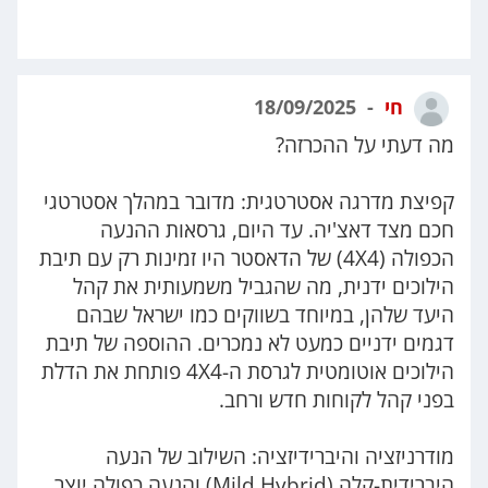
חי
18/09/2025
מה דעתי על ההכרזה?
קפיצת מדרגה אסטרטגית: מדובר במהלך אסטרטגי
חכם מצד דאצ'יה. עד היום, גרסאות ההנעה
הכפולה (4X4) של הדאסטר היו זמינות רק עם תיבת
הילוכים ידנית, מה שהגביל משמעותית את קהל
היעד שלהן, במיוחד בשווקים כמו ישראל שבהם
דגמים ידניים כמעט לא נמכרים. ההוספה של תיבת
הילוכים אוטומטית לגרסת ה-4X4 פותחת את הדלת
בפני קהל לקוחות חדש ורחב.
מודרניזציה והיברידיזציה: השילוב של הנעה
היברידית-קלה (Mild Hybrid) והנעה כפולה יוצר