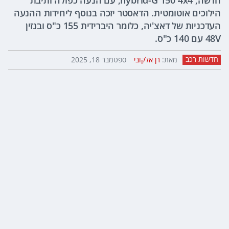
חדשה, hybrid-G 150 4x4, עם הנעה כפולה ותיבת
הילוכים אוטומטית. הדאסטר יזכה בנוסף ליחידות ההנעה
העדכניות של דאצ'יה, כלומר היברידית 155 כ"ס ובנזין
48V עם 140 כ"ס.
חדשות רכב
מאת:
רן אלקובי
ספטמבר 18, 2025