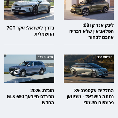
לינק אנד קו 08:
בדרך לישראל: זיקר 7GT
הפלאג־אין שלא מכריח
החשמלית
אתכם לבחור
חדשות רכב
חדשות רכב
החללית אקספנג X9
מוגזם: 2026
נחתה בישראל - מיניוואן
מרצדס-מייבאך GLS 680
פרימיום חשמלי
החדש