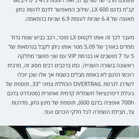
ומומנט מרבי של 80 קג"מ, זאת לעומת 415 כ"ס ו-66.2
קג"מ בדגם LX 600, שילוב המאפשר לדגם להשיג נתון
תאוצה של 6.4 שניות לעומת 6.9 שניות בהתאמה.
מעבר לכך זה אותו לקסוס LX מוכר, רכב כביש שטח גדול
ממדים באורך של 5.09 מטר אותו ניתן לקבל בגרסאות של
5 עד 7 מושבים או בגרסת VIP עם שני מושבי מחלקה
ראשונה בשורה השנייה. כמו ברכבים רבים מסוג זה, מרבית
רוכשי הדגם לא באמת מבלים בשטח אך אלו שכן יוכלו
לשדרג לגרסת OVERTRAIL הכוללת צמיגי "33, תוספת של
נעילת דיפרנציאל חשמלית קדמית ואחורית (סטנדרט בדגם
700h אופציה בדגם 600), תוספת של מיגון גחון, מדרגות
צד, חבילת השחרה לכל חלקי הכרום ועוד.