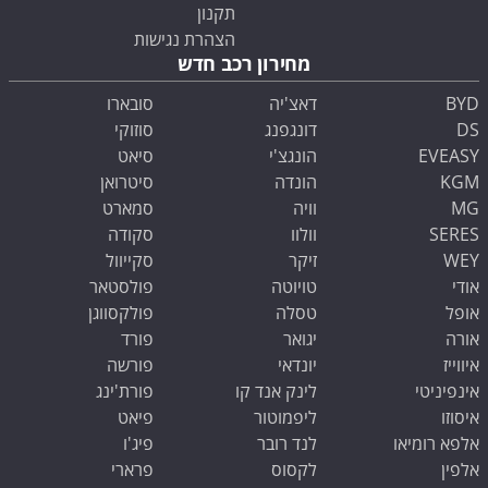
תקנון
הצהרת נגישות
מחירון רכב חדש
BYD
דאצ'יה
סובארו
DS
דונגפנג
סוזוקי
EVEASY
הונגצ'י
סיאט
KGM
הונדה
סיטרואן
MG
וויה
סמארט
SERES
וולוו
סקודה
WEY
זיקר
סקייוול
אודי
טויוטה
פולסטאר
אופל
טסלה
פולקסווגן
אורה
יגואר
פורד
איווייז
יונדאי
פורשה
אינפיניטי
לינק אנד קו
פורת'ינג
איסוזו
ליפמוטור
פיאט
אלפא רומיאו
לנד רובר
פיג'ו
אלפין
לקסוס
פרארי