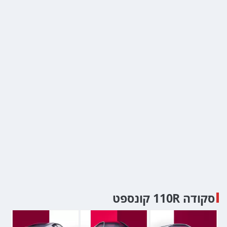
סקודה 110R קונספט