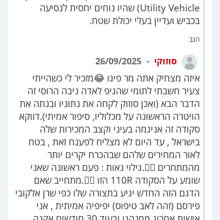
Utility Vehicle) שהיו נוחים יחסית לנסיעה
בכביש ועדיין בעלי יכולת שטח.
הגב
סוזוקי
26/09/2025
איזה מצחיק אתה מר פיגו 😂מזכיר לי כשהייתי
צעיר חשבתי לתומי שהגיפ לאדה ניבה הרוסי זה
הדבר הבא (ואכן סוזוק לקחה את נתוניו ובנתה את
הויטרה הראשונה על מכלוליו, סיפור אמיתי).דווקא
סקודה זה אניגמה בעיני וקצב המכירות שלה
בישראל , עד היום לא מצליח לפענח זאת , בטח
לאור המחירים שלהם שבהכרח יקרים יותר
מהמתחרים 🤦‍♂️.גילוי נאות : פעם ראשונה שאני
שומע על הסקודה 110R הזו 🤷‍♂️.מתחייב שאם
הדגם הזה החדש יגיע בתצורה שלו כפי שרן אלקובי
פירסם (זהה לאב טיפוס) יפיפיה אמיתית , אני
אישית אחרוג ממנהגי ובעוד 30 חודשים אקנה