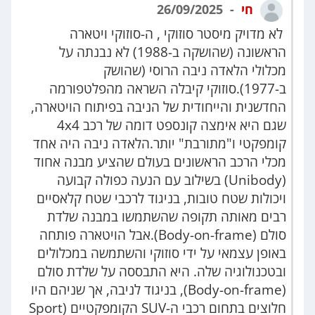
חי
26/09/2025
לא מדויק מיסטר סוזוקי , ה-סוזוקי ויטארה
הראשונה (שהושקה ב-1988) לא נבנתה על
מכלולי הלאדה ניבה הרוסי (שהושק
ב-1977).סוזוקי קיבלה השראה מהפלטפורמה
החדשנית והייחודית של הניבה בפיתוח הויטארה,
שגם היא אימצה קונספט דומה של רכב 4x4
קומפקטי ו"מתורבת" יותר.הלאדה ניבה היה אחד
מכלי הרכב הראשונים בעולם שהציע מבנה אחוד
(Unibody) בשילוב עם הנעה כפולה קבועה
ויכולות שטח טובות, בניגוד לרכבי שטח קלאסיים
רבים מאותה תקופה שהשתמשו במבנה שלדת
סולם (Body-on-frame).אבל הויטארה פותחה
באופן עצמאי על ידי סוזוקי והשתמשה במכלולים
ובטכנולוגיה שלה. היא התבססה על שלדת סולם
(Body-on-frame), בניגוד לניבה, אך שניהם היו
חלוצים בתחום רכבי ה-SUV הקומפקטיים (Sport