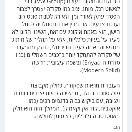
הגדולות והחזקות בעולם (VW Group). כדי
לפשוט רגל, מותג יציב כמו סקודה יצטרך לצבור
הפסדי עתק לאורך זמן, ולא רק לשנות פונט לוגו
וערכת צבעים. אני מבין את הנוסטלגיה לסמל
הישן, הוא באמת איקוני! עם זאת, השינוי הלוגו לא
מעיד על בעיות כלכליות, אלא על תהליך של מיתוג
מחדש והתאמה לעידן הדיגיטלי, כחלק מהמעבר
של סקודה להתמקד יותר ברכבים חשמליים (כמו
סדרת ה-Enyaq) ובשפה עיצובית חדשה
(Modern Solid).
העובדות מראות שסקודה, כחלק מקבוצת
פולקסווגן הגדולה, ממשיכה להיות יצרנית רווחית
ויציבה, עם ביקוש גבוה בדגמים רבים (כמו
אוקטביה, קודיאק וקאמיק). המהלך הזה הוא חלק
מאסטרטגיה גלובלית, לא סימן לחולשה.
הגב