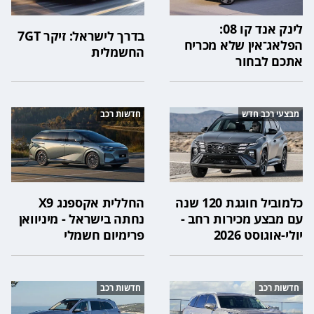
לינק אנד קו 08:
בדרך לישראל: זיקר 7GT
הפלאג־אין שלא מכריח
החשמלית
אתכם לבחור
מבצעי רכב חדש
חדשות רכב
כלמוביל חוגגת 120 שנה
החללית אקספנג X9
עם מבצע מכירות רחב -
נחתה בישראל - מיניוואן
יולי-אוגוסט 2026
פרימיום חשמלי
חדשות רכב
חדשות רכב