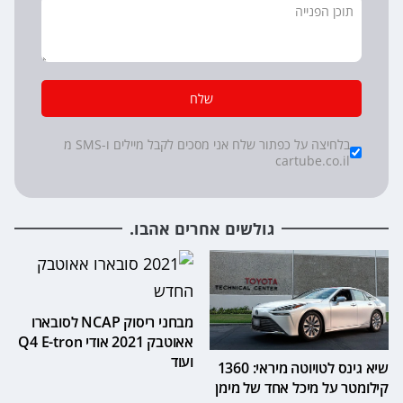
שלח
*
Checkboxes
בלחיצה על כפתור שלח אני מסכים לקבל מיילים ו-SMS מ
cartube.co.il
גולשים אחרים אהבו.
מבחני ריסוק NCAP לסובארו
אאוטבק 2021 אודי Q4 E-tron
ועוד
שיא גינס לטויוטה מיראי: 1360
קילומטר על מיכל אחד של מימן