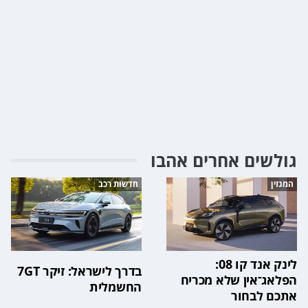
גולשים אחרים אהבו
המגזין
חדשות רכב
לינק אנד קו 08:
בדרך לישראל: זיקר 7GT
הפלאג־אין שלא מכריח
החשמלית
אתכם לבחור