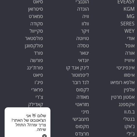
EVEASY
הונגצ'י
סיאט
KGM
הונדה
סיטרואן
MG
וויה
סמארט
SERES
וולוו
סקודה
WEY
זיקר
סקייוול
אודי
טויוטה
פולסטאר
אופל
טסלה
פולקסווגן
אורה
יגואר
פורד
איווייז
יונדאי
פורשה
אינפיניטי
לינק אנד קו
פורת'ינג
איסוזו
ליפמוטור
פיאט
אלפא רומיאו
לנד רובר
פיג'ו
אלפין
לקסוס
פרארי
אסטון מרטין
מאזדה
צ'רי
אקספנג
מזראטי
קאדילק
ב.מ.וו
מיני
קופרה
שלום 👋 אני
בנטלי
מיצובישי
קיה
הצ'אטבוט של האתר!
צריך עזרה? התחל
ג'אקו
מקסוס
ראם
שיחה.
ג'ילי
מרצדס
רנו