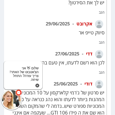
יש לך את הסירטון?
הגב
אקרובט
29/06/2025
סיווק טייפ אר
הגב
דדי
27/06/2025
לכן הוא רשם לדעתו, אין טעם בהוכחות.
שלום 👋 אני
הגב
הצ'אטבוט של האתר!
צריך עזרה? התחל
שיחה.
דודי
25/06/2025
יש סרטון של ג'רמי קלארקסון על 10 המכוניות
המהנות ביותר לדעתו והוא נהג כנראה על כללל
המכוניות ספורט שיש..נדמה לי שהמקום השלישי
הוא שם את ה פיז'ו 106 GTI... שעקפה אם אינני