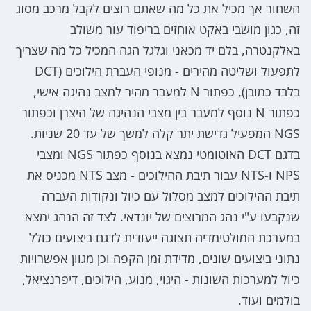
השחור אך מכיל את כל מה שאתם רוצים לקבל מרכב מסוג
זה, כגון מושבי באקט אוחזים בריפוד עור משולב
באלקנטרה, בלם יד מכאני וגלגל הגה המכיל כל מה שצריך
לתפעול ושליטה מהירים - מנופי העברת הילוכים (DCT
בלבד כמובן), כפתור N למעבר מהיר למצב נהיגה אישי,
כפתור N נוסף למעבר בין מצבי הנהיגה של היצרן וכפתור
NGS המפעיל גדישת יתר קלה למשך של עד 20 שניות.
בדגם DCT האוטומטי נמצא בנוסף כפתור NGS ומצבי
NPS ו-NTS עבור תיבת ההילוכים - מצב NTS מכניס את
תיבת ההילוכים למצב מסלול עם כיול ונקודות העברה
שנקבעו ע"י נהג המרוצים של יונדאי. לצד זה הנהג ימצא
במערכת המולטימדיה תצוגה ייעודית לדגם ביצועים כולל
נתוני ביצועים שונים, מדידת זמן הקפה וכן מגוון אפשרויות
כיול למערכות השונות - היגוי, מנוע, הילוכים, דיפרנציאל,
בולמים ועוד.