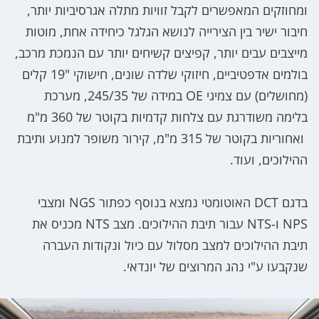
ומחוזקים המאפשרים לקבל זוויות מתלה אגרסיביות יותר,
חיבור ישיר בין הצירייה לנושא הגלגל כיחידה אחת, מוטות
מייצבים עבים יותר, קפיצים קשיחים יותר עם הנמכת מרכב,
בולמים אדפטיביים, חיזוקי שלדה שונים, חישוקי "19 קלים
(מחושלים) עם צמיגי OE במידה של 245/35, מערכת
בלימה משודרגת עם צלחות קדמיות בקוטר של 360 מ"מ
ואחוריות בקוטר של 315 מ"מ, קירור משופר למנוע ותיבת
ההילוכים, ועוד.
בדגם DCT האוטומטי נמצא בנוסף כפתור NGS ומצבי
NPS ו-NTS עבור תיבת ההילוכים. מצב NTS מכניס את
תיבת ההילוכים למצב מסלול עם כיול ונקודות העברה
שנקבעו ע"י נהג המרוצים של יונדאי.