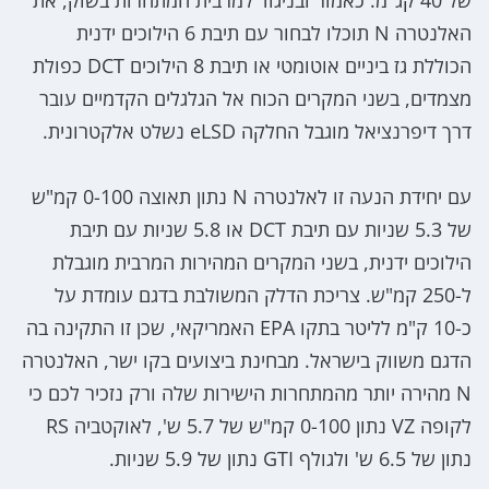
האלנטרה N תוכלו לבחור עם תיבת 6 הילוכים ידנית
הכוללת גז ביניים אוטומטי או תיבת 8 הילוכים DCT כפולת
מצמדים, בשני המקרים הכוח אל הגלגלים הקדמיים עובר
דרך דיפרנציאל מוגבל החלקה eLSD נשלט אלקטרונית.
עם יחידת הנעה זו לאלנטרה N נתון תאוצה 0-100 קמ"ש
של 5.3 שניות עם תיבת DCT או 5.8 שניות עם תיבת
הילוכים ידנית, בשני המקרים המהירות המרבית מוגבלת
ל-250 קמ"ש. צריכת הדלק המשולבת בדגם עומדת על
כ-10 ק"מ לליטר בתקו EPA האמריקאי, שכן זו התקינה בה
הדגם משווק בישראל. מבחינת ביצועים בקו ישר, האלנטרה
N מהירה יותר מהמתחרות הישירות שלה ורק נזכיר לכם כי
לקופה VZ נתון 0-100 קמ"ש של 5.7 ש', לאוקטביה RS
נתון של 6.5 ש' ולגולף GTI נתון של 5.9 שניות.