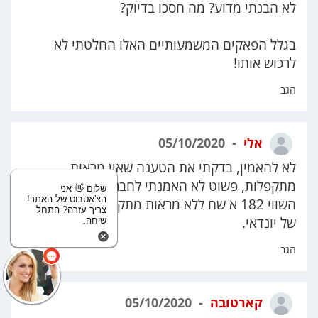
לא הבנתי מדוע? מה חסכו בדיוק?
בגלל הפאקים המשמעותיים האלו החלטתי לא
לרכוש אותו!
הגב
אלי
05/10/2020
לא להאמין, בדקתי את הטענה שאין מראות
מתקפלות, פשוט לא האמנתי לחבר אלי, ואכן רכב
שלום 👋 אני
הצ'אטבוט של האתר!
השווי 182 א שח ללא מראות מתקפלות, פשוט ביזיון
צריך עזרה? התחל
של יונדאי.
שיחה.
הגב
קארטובה
05/10/2020