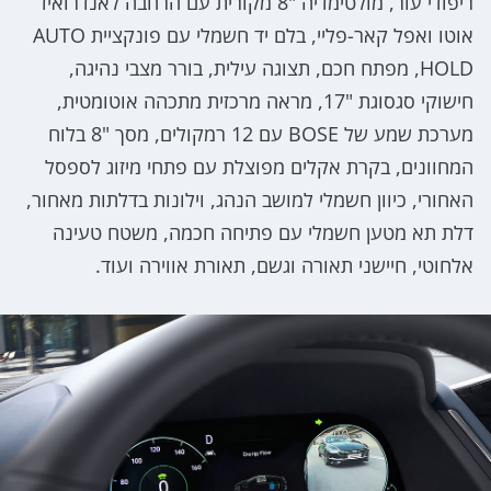
ריפודי עור, מולטימדיה "8 מקורית עם הרחבה לאנדרואיד
אוטו ואפל קאר-פליי, בלם יד חשמלי עם פונקציית AUTO
HOLD, מפתח חכם, תצוגה עילית, בורר מצבי נהיגה,
חישוקי סגסוגת "17, מראה מרכזית מתכהה אוטומטית,
מערכת שמע של BOSE עם 12 רמקולים, מסך "8 בלוח
המחוונים, בקרת אקלים מפוצלת עם פתחי מיזוג לספסל
האחורי, כיוון חשמלי למושב הנהג, וילונות בדלתות מאחור,
דלת תא מטען חשמלי עם פתיחה חכמה, משטח טעינה
אלחוטי, חיישני תאורה וגשם, תאורת אווירה ועוד.