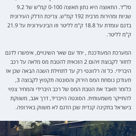
סל"ד. התאוצה היא נתון תאוצה 0-100 קמ"ש של 9.2
שניות ומהירות מרבית 192 קמ"ש. צריכת הדלק העירונית
בדגם עומדת על 18.8 ק"מ לליטר וזו הבינעירונית על 21.9
ק"מ לליטר.
המערכת המעודכנת , יחד עם שאר השינויים, איפשרו לדגם
לחזור לקבוצת זיהום 2 הזכאית להטבת מס מלאה על רכב
היברידי. כל זה רלוונטי רק עד לתחילת השנה הבאה שכן אז
תעודכן נוסחת המס הירוק והסונטה תקפוץ לקבוצה 3,
כלומר תאבד את הטבת המס של רכב היברידי והמחיר צפוי
להתייקר משמעותית. הסונטה הייבריד, דרך אגב, משווקת
בישראל בתקינה קנדית שכן הדגם לא משווק באירופה.