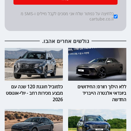
*
Checkboxes
בלחיצה על כפתור שלח אני מסכים לקבל מיילים ו-SMS מ
cartube.co.il
גולשים אחרים אהבו.
ללא הילוך רוורס: החידושים
כלמוביל חוגגת 120 שנה עם
ביונדאי אלנטרה הייבריד
מבצע מכירות רחב - יולי-אוגוסט
החדשה
2026