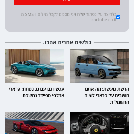
*
Checkboxes
בלחיצה על כפתור שלח אני מסכים לקבל מיילים ו-SMS מ
cartube.co.il
גולשים אחרים אהבו.
הרשת גועשת: מה אתם
עכשיו גם עם גג נפתח: פרארי
חושבים על פרארי לוצ'ה
אמלפי ספיידר נחשפת
החשמלית