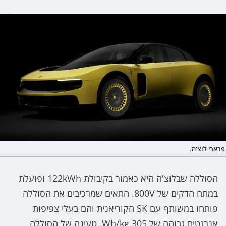
פרארי לוצ'ה.
הסוללה שבלוצ'ה היא כאמור בקיבולת 122kWh ופועלת
במתח הדקים של 800V. התאים שמרכיבים את הסוללה
פותחו במשותף עם SK הקוריאנית והם בעלי צפיפות
אנרגטית גבוהה של 305 Wh/kg. טעינה של הסוללה