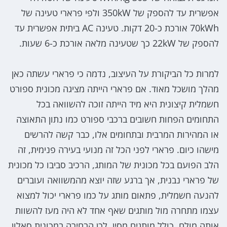
אפשרית עד להספק של 350kW ולפי פרארי טעינה של
70kWh אורכת כ-20 דקות. טעינה AC ביתית אפשרית עד
להספק של 22kW כך שטעינה מלאה אורכת כ-6 שעות.
למרות כל הביקורת על העיצוב, נדמה כי פרארי עשתה כאן
מהלך מושכל מאוד. אם פרארי הייתה מציגה מכונית ספורט
חשמלית קיצונית היא מיד הייתה זוכה להשוואה בכל
התחומים הפחות חשובים ברכבי ספורט כמו נתון התאוצה
או המהירות המרבית ובתחומים אלו, כבר קשה להרשים
מישהו כיום. פרארי לפני הכל זה מנועי בעירה פנימית, זה
הלב הפועם בכל מכונית של המותג, הרכיב סביבו כל מכונית
של פרארי נבנית, אך ברגע שזה יוצא מהמשוואה ועוברים
להנעה חשמלית, פתאום מותג על כמו פרארי יכול למצוא
עצמו מתחרה מול מותגים שאף אחד לא היה מעז להשוות
אותה מולם, כולל מותגים מסין. לכן הבחירה במכונית סאלון