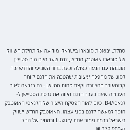
סמלת, יבואנית סובארו בישראל, מודיעה על תחילת השיווק
של סובארו אאוטבק החדש, דגם שעד היום היה סטיישן
מוגבהת עם הנעה כפולה וכעת בדור השביעי והחדש זכה
לסוג של מהפכה עיצובית שהפכה את הדגם ליותר
קרוסאובר מהשורה וקצת פחות סטיישן - גם כנראה לאור
העבודה שאם בעבר הדגם היווה את גרסת הסטיישן ל-
לגאסי/B4, כיום לאור הפסקת הייצור של הלגאסי האאוטבק
הופך למעשה לדגם בפני עצמו. האאוטבק החדש ישווק
בישראל ברמת גימור אחת Luxury ובמחיר של החל
מ-279,900 ₪.