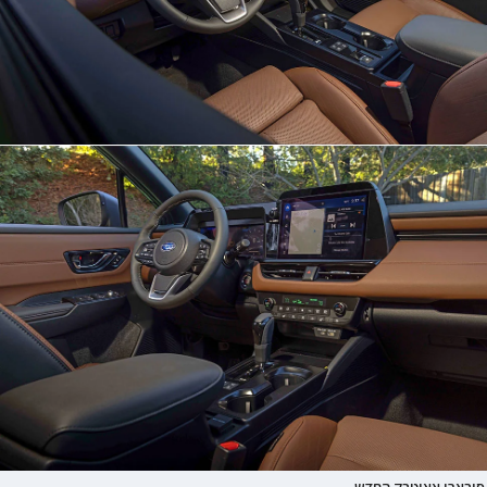
סובארו אאוטבק החדש.