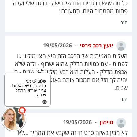
כל מה שיש בדגמים החדשים יש לי בדגם שלי ועלה
פחות מהמחיר היום. תתעוררו!
הגב
יועץ רכב פרטי
19/05/2026
העלות האמיתית של הרכב הזה היא חצי מיליון ₪
לפחות - עם כמויות הדלק שהוא ישרוף - ולזה שלא
אכפת מדלק - העלות היא רבע מיליון ל-3 שנים - כי
יהיה לך מזל אם תמכור אותה ב-80,000 בעוד 3
שלום 👋 אני
הצ'אטבוט של האתר!
שנים.
צריך עזרה? התחל
שיחה.
הגב
סיימון
19/05/2026
לא מבין באיזה סרט חי זה שקבע את המחיר ...לא