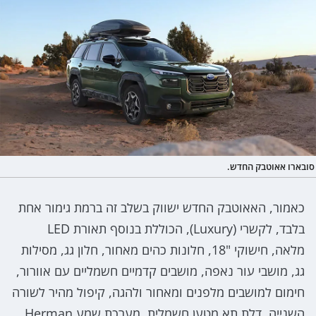
סובארו אאוטבק החדש.
כאמור, האאוטבק החדש ישווק בשלב זה ברמת גימור אחת
בלבד, לקשרי (Luxury), הכוללת בנוסף תאורת LED
מלאה, חישוקי "18, חלונות כהים מאחור, חלון גג, מסילות
גג, מושבי עור נאפה, מושבים קדמיים חשמליים עם אוורור,
חימום למושבים מלפנים ומאחור ולהגה, קיפול מהיר לשורה
השנייה, דלת תא מטען חשמלית, מערכת שמע Herman