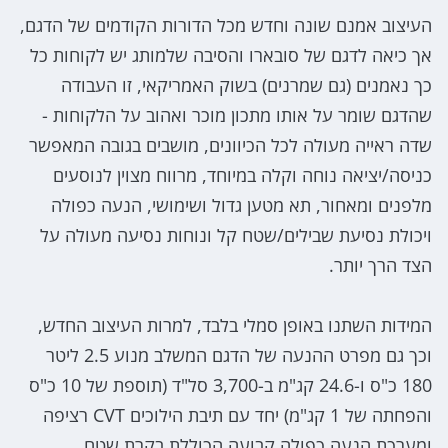
העיצוב אמנם שונה וחדש מכל הדורות הקודמים של הדגם,
אך כיאה לדגם של סובארו והסיבה שלמותג יש לקוחות כל
כך נאמנים (גם שמרנים) בשוק האמריקאי, זו העבודה
שהדגם שומר על אותו מתכון מוכר ואהוב על הלקוחות -
שדה ראייה מעולה לכל הכיוונים, מושבים בגובה המאפשר
כניסה/יציאה נוחה וקלה במיוחד, מרווח מצוין לנוסעים
מלפנים ומאחור, תא מטען גדול ושימושי, הנעה כפולה
ויכולת נסיעת שבילים/שטח קל ונוחות נסיעה מעולה על
הצד הרך יותר.
המידות השתנו באופן סמלי בלבד, למרות העיצוב החדש,
וכך גם מפרט ההנעה של הדגם המשלב מנוע 2.5 ליטר
180 כ"ס ו-24.6 קג"מ ב-3,700 סל"ד (תוספת של 10 כ"ס
והפחתה של 1 קג"מ) יחד עם תיבת הילוכים CVT רציפה
ומערכת הנעה כפולה קבועה הכוללת בקרת שטח