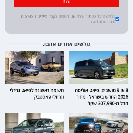
שלח
*
Checkboxes
בלחיצה על כפתור שלח אני מסכים לקבל מיילים ו-SMS מ
cartube.co.il
גולשים אחרים אהבו.
8 או 9 מושבים: פיאט אוליסה
חשיפה ראשונה לפיאט גריזלי
2026 החדש בישראל - מחיר
וגריזלי פאסטבק
החל מ-307,990 שקל