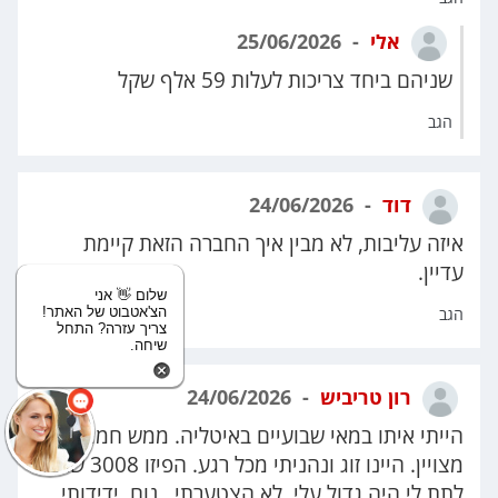
אלי
25/06/2026
שניהם ביחד צריכות לעלות 59 אלף שקל
הגב
דוד
24/06/2026
איזה עליבות, לא מבין איך החברה הזאת קיימת
עדיין.
שלום 👋 אני
הצ'אטבוט של האתר!
הגב
צריך עזרה? התחל
שיחה.
רון טריביש
24/06/2026
הייתי איתו במאי שבועיים באיטליה. ממש חמוד. נסע
מצויין. היינו זוג ונהניתי מכל רגע. הפיזו 3008 שרצו
לתת לי היה גדול עלי. לא הצטערתי. נוח. ידידותי.