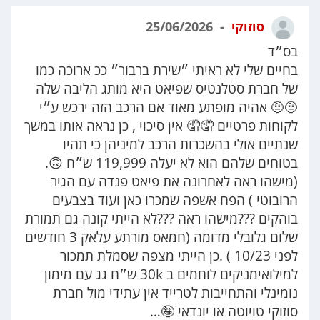
סוזוקי
25/06/2026
בס״ד
בחיים שלי לא ראיתי ״שירת ברבור״ ככ ארוכה כמו
של חברת סטלנטיס שפיאט היא מותג הליבה שלה
🤨🤨 אהיה מופתע מאוד אם הרכב הזה ירכש ע״י
לקוחות פרטיים 🤦🤦 אין סיכוי , כן נראה אותו במשך
שנתיים אולי בהשכרות הרכב למיניהן כי תהיו
בטוחים שלהם הוא לא יעלה 119,999 ש״ח 🙃.
(מישהו ראה לאחרונה את פיאט פנדה עם הגיר
הרובוטי ) הפח אשפה שמכרו כאן ועוד בצבעים
בוהקים ???מישהו ראה ???לא הייתי קונה גם תמורת
שלום גלובלי מדומה (חמאס מורתע עלאק 3 חודשים
לפני 10/23 ) .כן הייתי מצפה שסמלת תמכור
למילואימניקים לוחמים ב 30k ש״ח גג עם מימון
נומינלי והתחייבות לטרייד אין עתידי מול חברת
סוזוקי טויוטה או יונדאי 🤪…