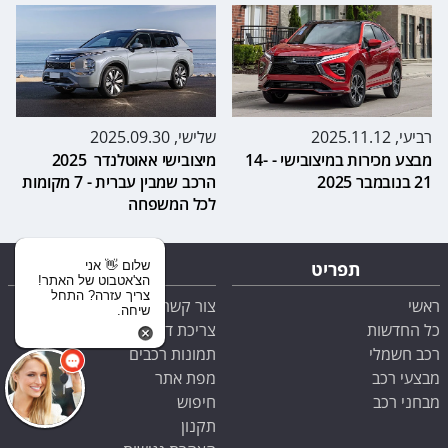
רביעי, 2025.11.12
שלישי, 2025.09.30
מבצע מכירות במיצובישי - 14-
מיצובישי אאוטלנדר 2025
21 בנובמבר 2025
הרכב שמבין עברית - 7 מקומות
לכל המשפחה
תפריט
צור קשר
שלום 👋 אני
הצ'אטבוט של האתר!
צריך עזרה? התחל
ראשי
צור קשר
שיחה.
כל החדשות
צריכת דלק
רכב חשמלי
תמונות רכבים
מבצעי רכב
מפת אתר
מבחני רכב
חיפוש
תקנון