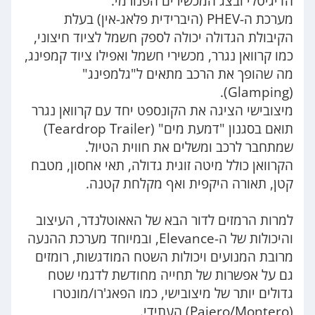
הדיגיטלי ובצג המכשירים הפנורמי.
מערכת ה-PHEV (היברידית פלאג-אין) בעלת
הקיבולת הגדולה יכולה לספק חשמל לציוד חיצוני,
כמו קרוואן נגרר, מכשירי חשמל ואפילו ציוד קמפינג,
מה שהופך את הרכב מתאים ל"גלמפינג"
(Glamping).
מיצובישי הציגה את הקונספט יחד עם קרוואן נגרר
תואם בסגנון "דמעת מים" (Teardrop Trailer)
שמתחבר לרכב ומשלים את חווית הטיול.
הקרוואן כולל מיטה זוגית גדולה, תאי אחסון, מטבח
קטן, תאורה היקפית ואף מקלחת קטנה.
למרות הרמזים לדור הבא של האאוטלנדר, העיצוב
והיכולות של ה-Elevance, ובמיוחד מערכת ההנעה
מרובת המנועים ויכולות השטח המודגשות, רומזים
גם על אפשרות של תחייה מחודשת לדגמי שטח
גדולים יותר של מיצובישי, כמו הפאג'רו/מונטרו
(Pajero/Montero) העתידי.