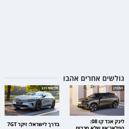
גולשים אחרים אהבו
המגזין
חדשות רכב
לינק אנד קו 08:
בדרך לישראל: זיקר 7GT
הפלאג־אין שלא מכריח