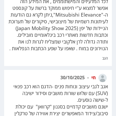
לכל המלעיזים והמישתוממים , את המידע הזה
אפשר למצוא ע''י חיפוש ממוקד ברשת על קונספט
ה-"Mitsubishi Elevance",ניתן לקרא גם הודעות
לעיתונות רשמיות של מיצובישי, סיקורים של תערוכת
הניידות של יפן (Japan Mobility Show 2025)
וכתבות חדשות מאתרי רכב בינלאומיים מובילים.
ותודה גדולה לרן אלקובי שמצליח לגרות לנו את
הנוירונים במוח . שאפו על שפע הכתבות הנפלאות .
הגב
חי
30/10/2025
אגב לגבי עיצוב ונוחות פנים -הדגם הוא רכב פנאי
(SUV) עם שלוש שורות מושבים וסידור ישיבה
ל-שישה נוסעים.
ישנם מושבים קדמיים בסגנון "קרוואן" עם יכולת
סיבוב/צידוד המאפשרים יצירת אווירה של טרקלין