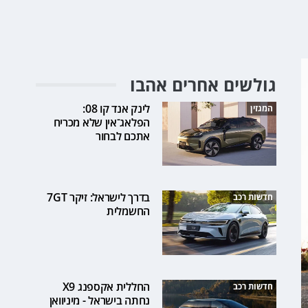
גולשים אחרים אהבו
לינק אנד קו 08:
המגזין
הפלאג־אין שלא מכריח
אתכם לבחור
בדרך לישראל: זיקר 7GT
חדשות רכב
החשמלית
החללית אקספנג X9
חדשות רכב
נחתה בישראל - מיניוואן