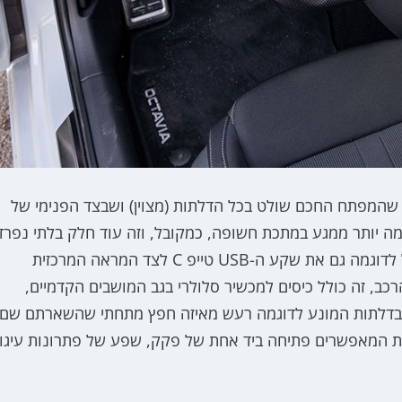
שהמפתח החכם שולט בכל הדלתות (מצוין) ושבצד הפנימי של
 יותר ממגע במתכת חשופה, כמקובל, וזה עוד חלק בלתי נפרד
מהירידה לפרטים הקטנים שסקודה מצטיינת בה. זה כולל לדוגמה גם את שקע ה-USB טייפ C לצד המראה המרכזית
ב, זה כולל כיסים למכשיר סלולרי בגב המושבים הקדמיים,
 בדלתות המונע לדוגמה רעש מאיזה חפץ מתחתי שהשארתם שם,
ות המאפשרים פתיחה ביד אחת של פקק, שפע של פתרונות עיגון