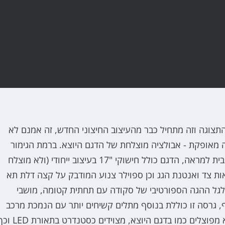
צוגה וזה מתחיל כבר מהעיצוב החיצוני החדש, זה אמנם לא
ה מאופקת - אבולציה מוצלחת של הדגם היוצא. ברמת הגימור
דיינמיק הנבחנת, שהיא רמת הגימור האמצעית והספורטיבית למראה, הדגם כולל חישוקי "17 בעיצוב ייחודי (ולא מוצלח
ות צד ואנטנת הגג וכן ספוילר צנוע המודבק על קצה דלת תא
גלגל ההגה הספורטיבי של סקודה עם תחתית קטומה, מושבי
סף, גרסה זו כוללת בנוסף מתלים קשיחים יותר עם הנמכת מרכב
של 15 מ"מ ועל כך בהמשך. הפנסים הראשיים, שכבר לא מפוצלים כמו בדגם היוצא, מצוידים כסטנדרט בתאו