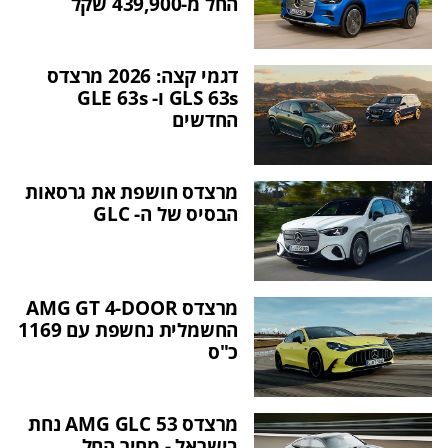
החל מ-439,900 שקל
דגמי קצה: 2026 מרצדס
GLS 63s ו- GLE 63s
החדשים
מרצדס חושפת את גרסאות
הבסיס של ה- GLC
מרצדס AMG GT 4-DOOR
החשמלית נחשפת עם 1169
כ"ס
מרצדס AMG GLC 53 נחת
בישראל - מחיר החל