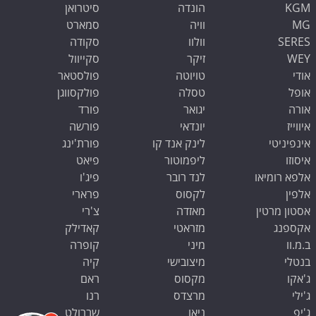
KGM
הונדה
סיטרואן
MG
וויה
סמארט
SERES
וולוו
סקודה
WEY
זיקר
סקייוול
אודי
טויוטה
פולסטאר
אופל
טסלה
פולקסווגן
אורה
יגואר
פורד
איווייז
יונדאי
פורשה
אינפיניטי
לינק אנד קו
פורת'ינג
איסוזו
ליפמוטור
פיאט
אלפא רומיאו
לנד רובר
פיג'ו
אלפין
לקסוס
פרארי
אסטון מרטין
מאזדה
צ'רי
אקספנג
מזראטי
קאדילק
ב.מ.וו
מיני
קופרה
בנטלי
מיצובישי
קיה
ג'אקו
מקסוס
ראם
ג'ילי
מרצדס
רנו
ג'יפ
ניאו
שברולט