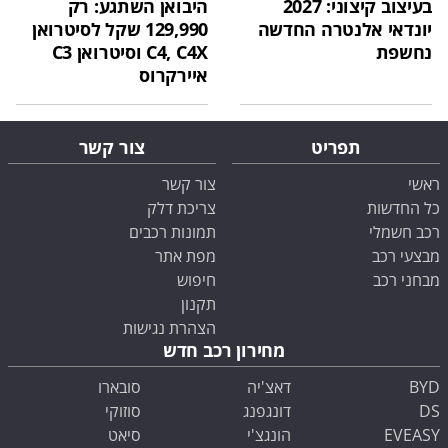
בעיצוב קיצוני: 2027
היבואן השתגע: רק
יונדאי אלנטרה החדשה
129,990 שקל לסיטרואן
נחשפת
C4, C4X וסיטרואן C3
איירקרוס
תפריט
צור קשר
ראשי
צור קשר
כל החדשות
צריכת דלק
רכב חשמלי
תמונות רכבים
מבצעי רכב
מפת אתר
מבחני רכב
חיפוש
תקנון
הצהרת נגישות
מחירון רכב חדש
BYD
דאצ'יה
סובארו
DS
דונגפנג
סוזוקי
EVEASY
הונגצ'י
סיאט