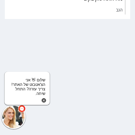
הגב
שלום 👋 אני
הצ'אטבוט של האתר!
צריך עזרה? התחל
שיחה.