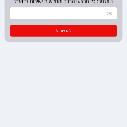
ניוזלטר: כל מבצעי הרכב והחדשות ישירות לדוא"ל
להרשמה!