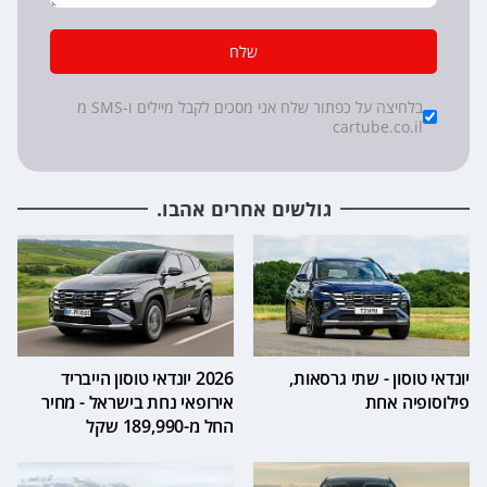
שלח
*
Checkboxes
בלחיצה על כפתור שלח אני מסכים לקבל מיילים ו-SMS מ
cartube.co.il
גולשים אחרים אהבו.
יונדאי טוסון - שתי גרסאות,
2026 יונדאי טוסון הייבריד
פילוסופיה אחת
אירופאי נחת בישראל - מחיר
החל מ-189,990 שקל