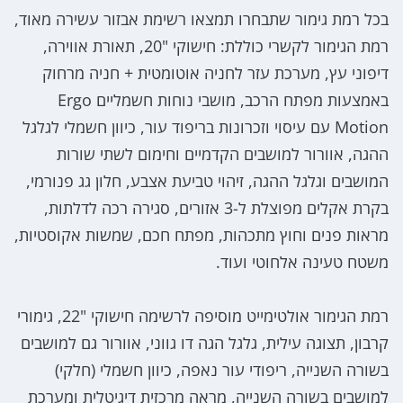
בכל רמת גימור שתבחרו תמצאו רשימת אבזור עשירה מאוד,
רמת הגימור לקשרי כוללת: חישוקי "20, תאורת אווירה,
דיפוני עץ, מערכת עזר לחניה אוטומטית + חניה מרחוק
באמצעות מפתח הרכב, מושבי נוחות חשמליים Ergo
Motion עם עיסוי וזכרונות בריפוד עור, כיוון חשמלי לגלגל
ההגה, אוורור למושבים הקדמיים וחימום לשתי שורות
המושבים וגלגל ההגה, זיהוי טביעת אצבע, חלון גג פנורמי,
בקרת אקלים מפוצלת ל-3 אזורים, סגירה רכה לדלתות,
מראות פנים וחוץ מתכהות, מפתח חכם, שמשות אקוסטיות,
משטח טעינה אלחוטי ועוד.
רמת הגימור אולטימייט מוסיפה לרשימה חישוקי "22, גימורי
קרבון, תצוגה עילית, גלגל הגה דו גווני, אוורור גם למושבים
בשורה השנייה, ריפודי עור נאפה, כיוון חשמלי (חלקי)
למושבים בשורה השנייה, מראה מרכזית דיגיטלית ומערכת