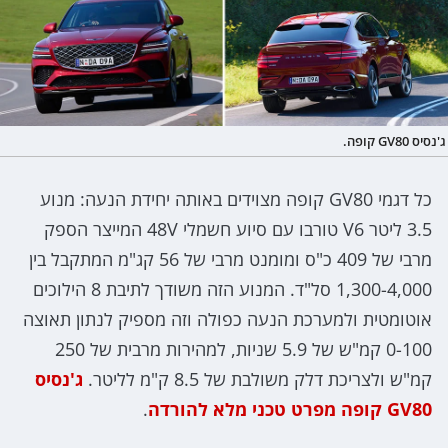
ג'נסיס GV80 קופה.
כל דגמי GV80 קופה מצוידים באותה יחידת הנעה: מנוע
3.5 ליטר V6 טורבו עם סיוע חשמלי 48V המייצר הספק
מרבי של 409 כ"ס ומומנט מרבי של 56 קג"מ המתקבל בין
1,300-4,000 סל"ד. המנוע הזה משודך לתיבת 8 הילוכים
אוטומטית ולמערכת הנעה כפולה וזה מספיק לנתון תאוצה
0-100 קמ"ש של 5.9 שניות, למהירות מרבית של 250
קמ"ש ולצריכת דלק משולבת של 8.5 ק"מ לליטר.
ג'נסיס
GV80 קופה מפרט טכני מלא להורדה
.