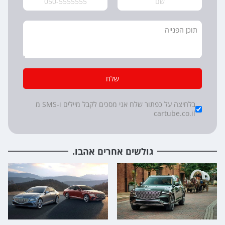
שלח
*
Checkboxes
בלחיצה על כפתור שלח אני מסכים לקבל מיילים ו-SMS מ
cartube.co.il
גולשים אחרים אהבו.