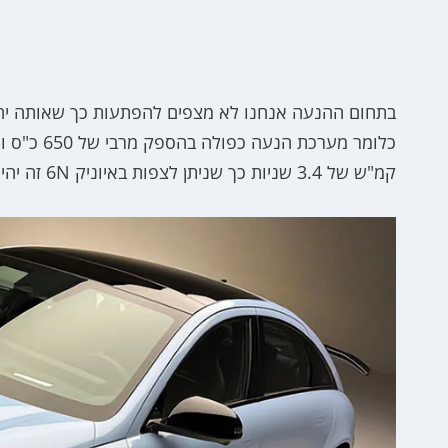
קמ"ש של 3.4 שניות כך שניתן לצפות באיוניק 6N זה יהיה קרוב יותר ל-3.3-3.2 שניות.