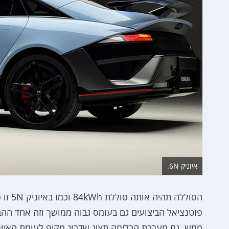
איוניק 6N.
הסולל
פוטנציאל הביצועים גם בעומס גבוה ממושך וזה אחד ההב