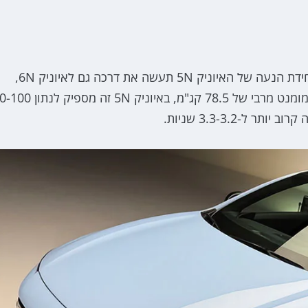
בתחום ההנעה אנחנו לא מצפים להפתעות כך שאותה יחידת הנעה של האיוניק 5N תעשה את דרכה גם לאיוניק 6N,
כלומר מערכת הנעה כפולה בהספק מרבי של 650 כ"ס ומומנט מרבי של 78.5 קג"מ, באיוניק 5N זה מספיק לנתון 100