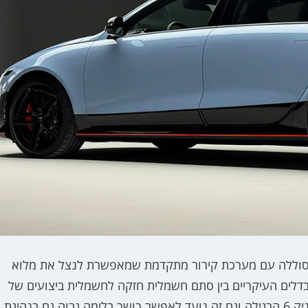
ה תהיה אותה סוללת 84kWh וכמו באיוניק 5N זו סוללה עם מערכת קירור מתקדמת שמאפשרת לנצל את מלוא
דלים העיקריים בין סתם חשמלית חזקה לחשמלית ביצועים של
ממש. גם מערכת הבלימה תציג שדרוג מקיף לעומת האיוניק 6 הרגילה וגם זה נועד לאפשר כושר בלימה גבוה גם בנהיגת