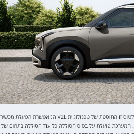
את זה כאמור אנחנו מכירים גם מהנירו, מה שכן חדש בסלטוס זו התוספת של טכנולוגיית V2L המאפשרת הפעלת מכשיר
חשמל חיצוניים במתח של 220V ובהספק של עד 3.5kW. המערכת פועלת על בסיס הסוללה כל עוד הסוללה בתחום של