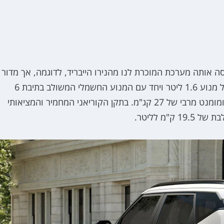
אותה מערכת המוכרת לנו מהנירו הייבריד, לדוגמה, אך מדור
מתקדם יותר הכולל מספר חידושים. המערכת מבוססת על מנוע 1.6 ליטר ויחד עם המנוע החשמלי המשולב בתיבת 6
הילוכים DCT למערכת הספק מרבי משולב של 141 כ"ס ומומנט מרבי של 27 קג"מ. בתקן הקוריאני המחמיר והמציאותי
"מ לליטר.