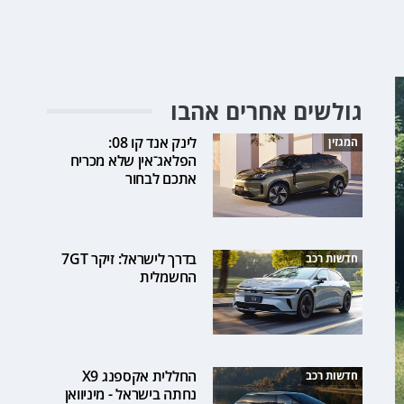
גולשים אחרים אהבו
לינק אנד קו 08:
המגזין
הפלאג־אין שלא מכריח
אתכם לבחור
בדרך לישראל: זיקר 7GT
חדשות רכב
החשמלית
החללית אקספנג X9
חדשות רכב
נחתה בישראל - מיניוואן