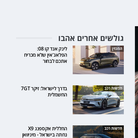
גולשים אחרים אהבו
לינק אנד קו 08:
המגזין
הפלאג־אין שלא מכריח
אתכם לבחור
בדרך לישראל: זיקר 7GT
חדשות רכב
החשמלית
החללית אקספנג X9
חדשות רכב
נחתה בישראל - מיניוואן