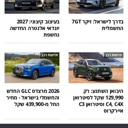
בדרך לישראל: זיקר 7GT
בעיצוב קיצוני: 2027
החשמלית
יונדאי אלנטרה החדשה
נחשפת
חדשות רכב
חדשות רכב
היבואן השתגע: רק
2026 מרצדס GLC החדש
129,990 שקל לסיטרואן
והחשמלי בישראל - מחיר
C4, C4X וסיטרואן C3
החל מ-439,900 שקל
איירקרוס