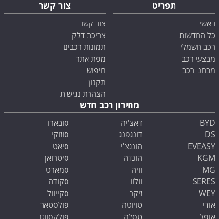
תפריט
צור קשר
ראשי
צור קשר
כל החדשות
צריכת דלק
רכב חשמלי
תמונות רכבים
מבצעי רכב
מפת אתר
מבחני רכב
חיפוש
תקנון
הצהרת נגישות
מחירון רכב חדש
BYD
דאצ'יה
סובארו
DS
דונגפנג
סוזוקי
EVEASY
הונגצ'י
סיאט
KGM
הונדה
סיטרואן
MG
וויה
סמארט
SERES
וולוו
סקודה
WEY
זיקר
סקייוול
אודי
טויוטה
פולסטאר
אופל
טסלה
פולקסווגן