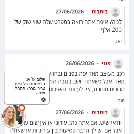
ביחביח
27/06/2026
למה? איפה אתה רואה במפרט שלה שווי שוק של
200 אלף
הגב
פוני
26/06/2026
רכב מעוצב מאד יפה בפנים ובחוץ ונראה איכותי
שלום 👋 אני
מאד, אבל כשאתה יושב בגובה המדרכה וזו לא
הצ'אטבוט של האתר!
מכונית ספורט, אין לעיצוב והאיכות שום ערך.
צריך עזרה? התחל
שיחה.
הגב
ביחביח
27/06/2026
וודאי שיש. אם אתה נהג עירוני אז אין שום ערך,
אבל אם יש לך הרבה נסיעות בין עירוניות או שאתה