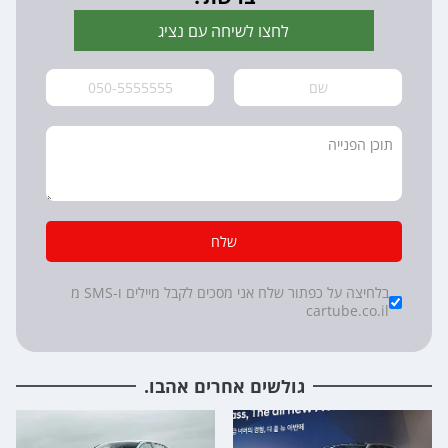
לחצו לשיחה עם נציג
שלח
*
Checkboxes
בלחיצה על כפתור שלח אני מסכים לקבל מיילים ו-SMS מ
cartube.co.il
גולשים אחרים אהבו.