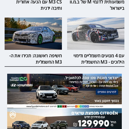
משמעותית לדגמי M של ב.מ.וו
M3 CS עם הנעה אחורית
בישראל
ותיבה ידנית
עם 4 מנועים חשמליים ודימוי
חשיפה ראשונה: תכירו את ה-
הילוכים - M3 החשמלית
M3 החשמלית