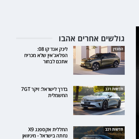
גולשים אחרים אהבו
לינק אנד קו 08:
המגזין
הפלאג־אין שלא מכריח
אתכם לבחור
בדרך לישראל: זיקר 7GT
חדשות רכב
החשמלית
החללית אקספנג X9
חדשות רכב
נחתה בישראל - מיניוואן