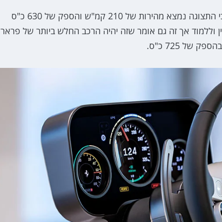
פרארי לא חושפת נתונים טכניים על הדגם אך בכל מערכי התצוגה נמצא מהירות של 210 קמ"ש והספק של 630 כ"ס
מתין וללמוד אך זה גם אומר שזה יהיה הרכב החלש ביותר של פרארי