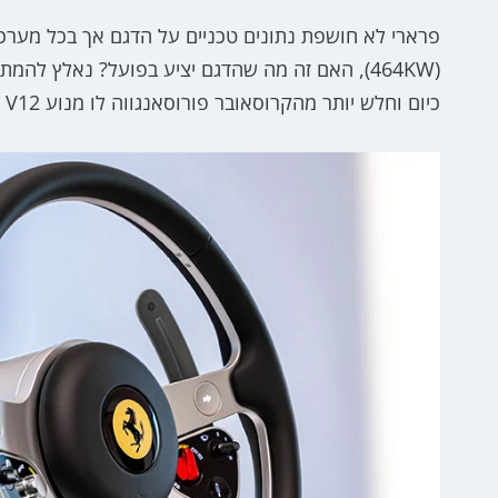
(464KW), האם זה מה שהדגם יציע בפועל? נאלץ לה
כיום וחלש יותר מהקרוסאובר פורוסאנגווה לו מנוע V12 בהספק של 725 כ"ס.