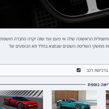
שנה (מאי 2026) את המכונית החשמלית הראשונה שלה אי פעם ועד שזה יקרה החברה חושפת
י Luce (אור באיטלקית), ואת ממשקי השליטה השונים שנמצא בחלל תא הנוסעים של
ם ברכישת רכב
יאה נוספת