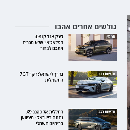
גולשים אחרים אהבו
לינק אנד קו 08:
המגזין
הפלאג־אין שלא מכריח
אתכם לבחור
בדרך לישראל: זיקר 7GT
חדשות רכב
החשמלית
החללית אקספנג X9
חדשות רכב
נחתה בישראל - מיניוואן
פרימיום חשמלי