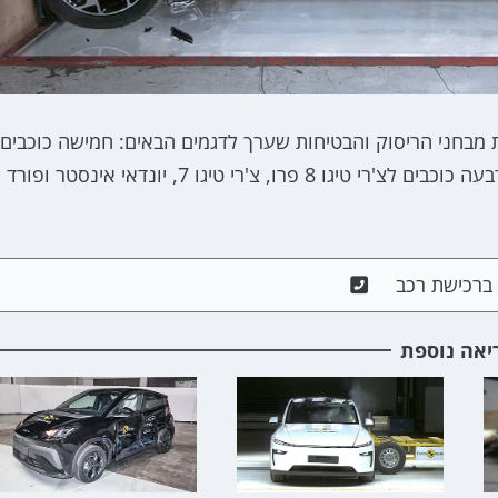
Euro NC מפרסם את תוצאות מבחני הריסוק והבטיחות שערך לדגמים הבאים: חמישה כוכבים
ל- זיקר 7X, לינק אנד קו 02, פולסטאר 4, ואומודה 9 וארבעה כוכבים לצ'רי טיגו 8 פרו, צ'רי טיגו 7, יונדאי אינסטר ופורד
ם ברכישת רכב
יאה נוספת