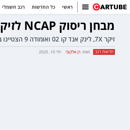
ראשי
כל החדשות
רכב חשמלי
מבחן ריסוק NCAP לזיקר 7X, לינק אנד קו 02, צ'רי טיגו 8 ועוד
זיקר 7X, לינק אנד קו 02 ואומודה 9 הצטיינו במבחן, צ'רי טיגו 7 וטיגו 8 הסתפקו ב-4 כוכבים בשל בעיה חוזרת בכרית הוילון.
חדשות רכב
מאת:
רן אלקובי
יולי 10, 2025