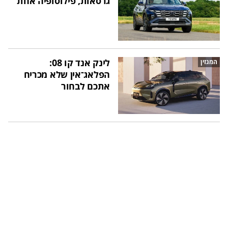
גרסאות, פילוסופיה אחת
לינק אנד קו 08:
המגזין
הפלאג־אין שלא מכריח
אתכם לבחור