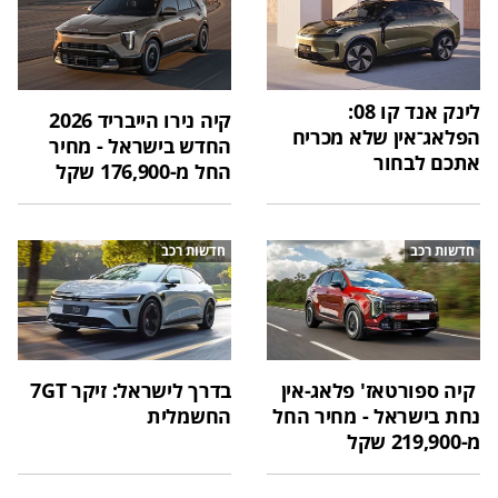
לינק אנד קו 08:
קיה נירו הייבריד 2026
הפלאג־אין שלא מכריח
החדש בישראל - מחיר
אתכם לבחור
החל מ-176,900 שקל
חדשות רכב
חדשות רכב
קיה ספורטאז' פלאג-אין
בדרך לישראל: זיקר 7GT
נחת בישראל - מחיר החל
החשמלית
מ-219,900 שקל