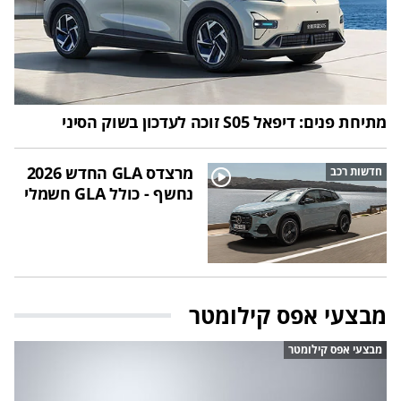
מתיחת פנים: דיפאל S05 זוכה לעדכון בשוק הסיני
מרצדס GLA החדש 2026
חדשות רכב
נחשף - כולל GLA חשמלי
מבצעי אפס קילומטר
מבצעי אפס קילומטר