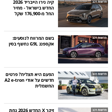
קיה נירו הייבריד 2026
חדשות רכב
החדש בישראל - מחיר
החל מ-176,900 שקל
בשם המרווח לנוסעים:
חדשות רכב
אקספנג G9L נחשף בסין
הפעם היא תצליח? פרטים
חדשות רכב
חדשים על אודי A2 e-tron
החשמלית
זיקר X החדש 2026 נחת
חדשות רכב