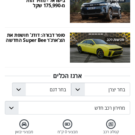
בישראל - מחיר החל
מ-175,990 שקל
סופר דבורה: דודג' חושפת את
הצ'ארג'ר Super Bee החדשה
חדשות רכב
ארגז הכלים
קטלוג רכב
מבצעי 0 ק"מ
מבצעי יבואן