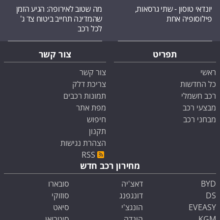
יונדאי טוסון - שתי גרסאות,
מה שטוב לאירופה: הגיע הזמן
פילוסופיה אחת
שהמדינה תחייב ביטוח צד ג'
לכל רכב
תפריט
צור קשר
ראשי
צור קשר
כל החדשות
צריכת דלק
רכב חשמלי
תמונות רכבים
מבצעי רכב
מפת אתר
מבחני רכב
חיפוש
תקנון
הצהרת נגישות
RSS
מחירון רכב חדש
BYD
דאצ'יה
סובארו
DS
דונגפנג
סוזוקי
EVEASY
הונגצ'י
סיאט
KGM
הונדה
סיטרואן