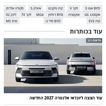
BYD אטו 3
זיקר X
קיה פיקנטו
איוניק 5
סקודה אלרוק
אקספנג G6
אוקטביה
BYD דולפין
MG4
זיקר 7X
לינק 02
קיה EV3
BYD סיל U
סרס M5
עוד בכותרות
חדשות רכב
עוד הצצה ליונדאי אלנטרה 2027 החדשה