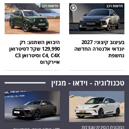
חדשות רכב
חדשות רכב
בעיצוב קיצוני: 2027
היבואן השתגע: רק
יונדאי אלנטרה החדשה
129,990 שקל לסיטרואן
נחשפת
C4, C4X וסיטרואן C3
איירקרוס
טכנולוגיה - וידאו - מגזין
המכונית הסינית שגורמת