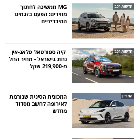
MG ממשיכה לחתוך
חדשות רכב
מחירים: הפעם בדגמים
ההיברידיים
קיה ספורטאז' פלאג-אין
חדשות רכב
נחת בישראל - מחיר החל
מ-219,900 שקל
המכונית הסינית שגורמת
המגזין
לאירופה לחשב מסלול
מחדש