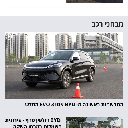
מבחני רכב
התרשמות ראשונה מ- BYD אטו 3 EVO החדש
BYD דולפין סרף - עירונית
חשמלית במבחן השקה