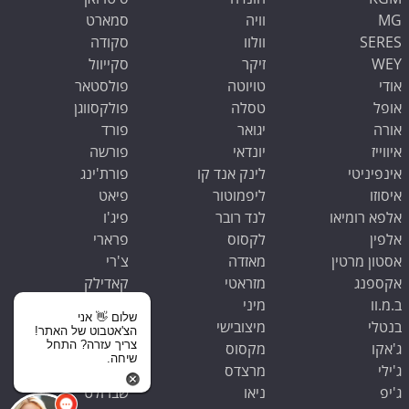
MG
וויה
סמארט
SERES
וולוו
סקודה
WEY
זיקר
סקייוול
אודי
טויוטה
פולסטאר
אופל
טסלה
פולקסווגן
אורה
יגואר
פורד
איווייז
יונדאי
פורשה
אינפיניטי
לינק אנד קו
פורת'ינג
איסוזו
ליפמוטור
פיאט
אלפא רומיאו
לנד רובר
פיג'ו
אלפין
לקסוס
פרארי
אסטון מרטין
מאזדה
צ'רי
אקספנג
מזראטי
קאדילק
ב.מ.וו
מיני
קופרה
שלום 👋 אני
בנטלי
מיצובישי
קיה
הצ'אטבוט של האתר!
צריך עזרה? התחל
ג'אקו
מקסוס
ראם
שיחה.
ג'ילי
מרצדס
רנו
ג'יפ
ניאו
שברולט