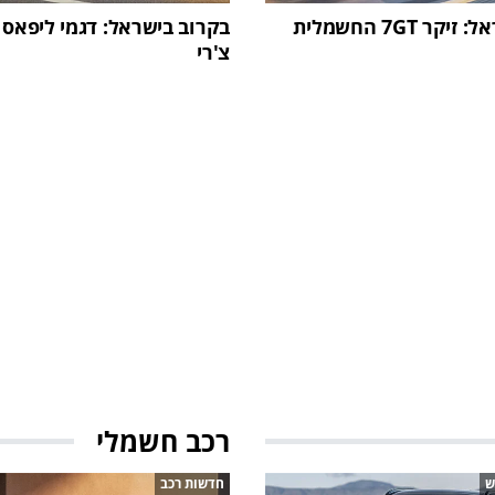
ר 7GT החשמלית
בקרוב בישראל: דגמי ליפאס 
צ'רי
רכב חשמלי
ש
חדשות רכב