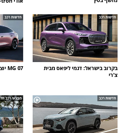
נחשף בסין
אודי A2 e-tron החשמלית
חדשות רכב
חדשות רכב
בקרוב בישראל: דגמי ליפאס מבית
MG 07 יוצאת לדרך בסין
צ'רי
חדשות רכב
מבצעי רכב חד