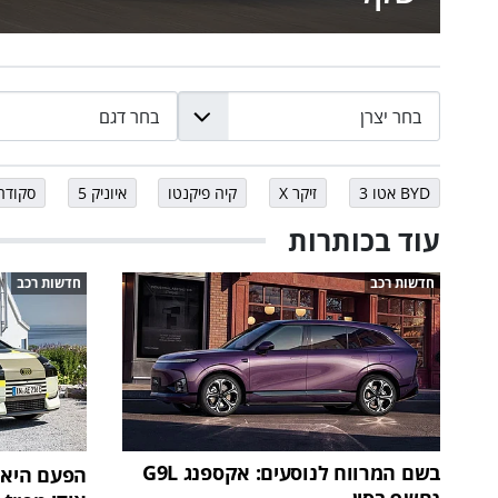
BYD אטו 3
זיקר X
קיה פיקנטו
איוניק 5
סקודה
עוד בכותרות
חדשות רכב
חדשות רכב
בשם המרווח לנוסעים: אקספנג G9L
הפעם היא 