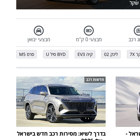
שקל
ג רכב
מבצעי 0 ק"מ
מבצעי יבואן
ר 7X
לינק 02
קיה EV3
BYD סיל U
סרס M5
חדשות רכב
נחת בישראל -
בדרך לשיא: מסירות רכב חדש בישראל