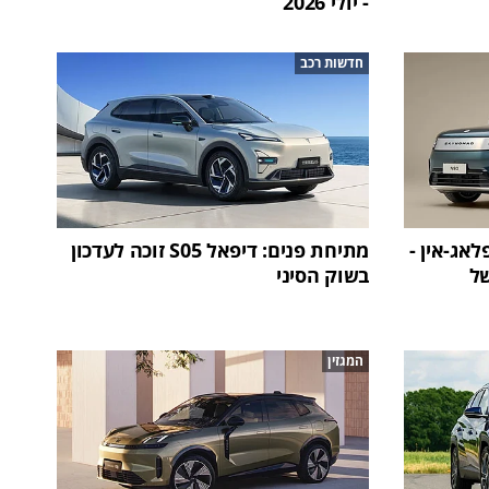
- יולי 2026
חדשות רכב
מי משיקה N70 ו-N90 פלאג-אין -
מתיחת פנים: דיפאל S05 זוכה לעדכון
של
בשוק הסיני
המגזין