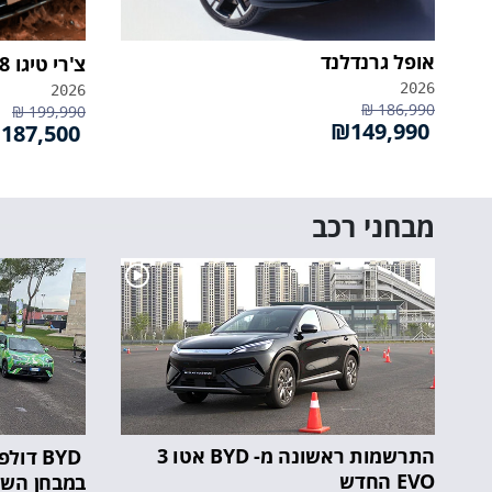
אופל גרנדלנד
צ'רי טיגו 8 פלאג אין
2026
2026
186,990 ₪
199,990 ₪
₪149,990
₪187,500
מבחני רכב
התרשמות ראשונה מ- BYD אטו 3
BYD דו
EVO החדש
במבחן הש