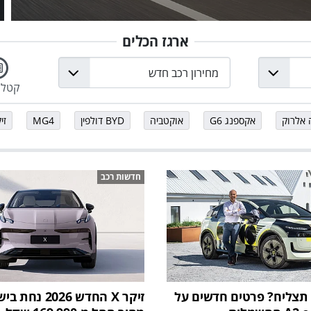
ארגז הכלים
קטלו
 אלרוק
אקספנג G6
אוקטביה
BYD דולפין
MG4
זיק
חדשות רכב
תצליח? פרטים חדשים על
זיקר X החדש 2026 