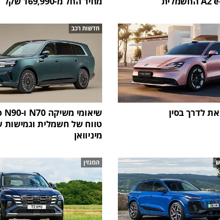
מחיר החל מ-169,990 שקל
חדשות רכב
שיאו
טווח של חשמלית וגמישות 
מיניוואן
ש
המגזין