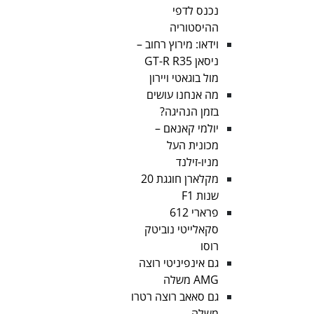
נכנס לדפי
ההיסטוריה
וידאו: מירוץ רחוב –
ניסאן GT-R R35
מול בוגאטי ויירון
מה אנחנו עושים
בזמן הנהיגה?
יולמי קאנאם –
מכונית העל
מניו-זילנד
מקלארן חוגגת 20
שנות F1
פרארי 612
סקאלייטי נוביטק
רוסו
גם אינפיניטי רוצה
AMG משלה
גם סאאב רוצה רטרו
משלה