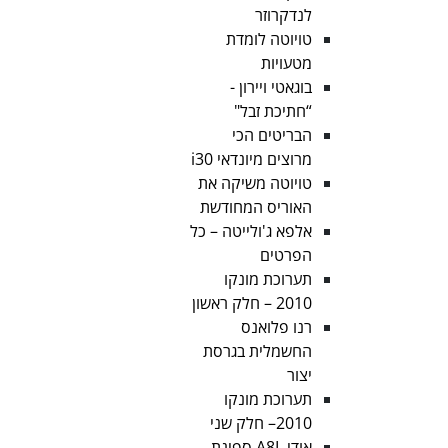
לנדקרוזר
טויוטה לומדת
מטעויות
בוגאטי ויירון -
“חתיכת זבל"
הבריטים הכי
מרוצים מיונדאי i30
טויוטה משיקה את
האוריס המחודשת
אלפא ג'ולייטה – כל
הפרטים
תערוכת מונקו
2010 – חלק ראשון
רנו פלואנס
החשמלית בגרסת
יצור
תערוכת מונקו
2010– חלק שני
אודי A8L ספינת