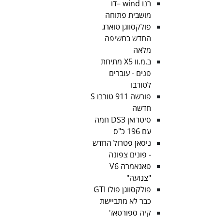
רנו wind –דו
מושבית פתוחה
פולקסווגן טוארג
החדש בחשיפה
מלאה
ב.מ.וו X5 מתיחת
פנים - עוברים
לטורבו
פורשה 911 טורבו S
חדשה
סיטרואן DS3 חמה
עם 196 כ"ס
ניסאן פטרול החדש
- פונים צפונה
פאנאמרה V6
"צנועה"
פולקסווגן פולו GTI
כבר לא מתביישת
קיה ספורטאז'