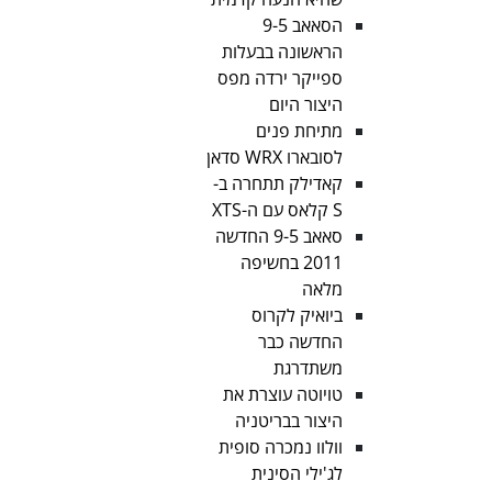
הסאאב 9-5
הראשונה בבעלות
ספייקר ירדה מפס
היצור היום
מתיחת פנים
לסובארו WRX סדאן
קאדילק תתחרה ב-
S קלאס עם ה-XTS
סאאב 9-5 החדשה
2011 בחשיפה
מלאה
ביואיק לקרוס
החדשה כבר
משתדרגת
טויוטה עוצרת את
היצור בבריטניה
וולוו נמכרה סופית
לג'ילי הסינית