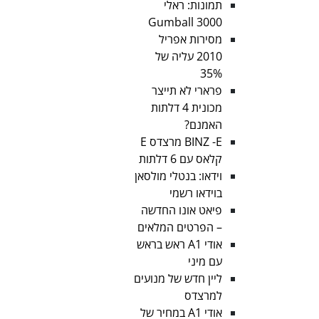
תמונות: ראלי
Gumball 3000
מסירות אפריל
2010 עליה של
35%
פרארי לא תייצר
מכונית 4 דלתות
האמנם?
BINZ -E מרצדס E
קלאס עם 6 דלתות
וידאו: בנטלי מולסאן
בוידאו רשמי
פיאט אונו החדשה
– הפרטים המלאים
אודי A1 ראש בראש
עם מיני
ליין חדש של מנועים
למרצדס
אודי A1 במחיר של