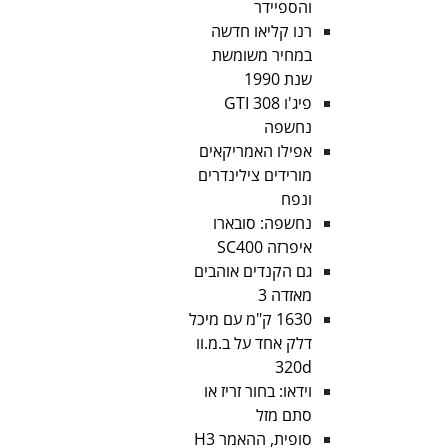
והספיידר
רנו קליאו חדשה
במחיר משומשת
שנת 1990
פיג'ו 308 GTI
נחשפה
אפילו האמריקאים
מורידים צילינדרים
ונפח
נחשפה: סובארו
איפרזה SC400
גם הקנדים אוהבים
מאזדה 3
1630 ק"מ עם מיכל
דלק אחד על ב.מ.וו
320d
וידאו: בחור זריז או
סתם מזל
סופית, ההאמר H3