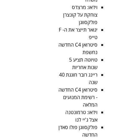
וידאו: מרצדס
צוחקת על קונצרן
פולקסווגן
יגואר תייצר את ה- F
טייפ
סיטרואן C4 החדשה
נחשפת
טויוטה תציע 5
שנות אחריות
ריינג רובר חוגגת 40
שנה
סיטרואן C4 החדשה
- רשימת המנועים
המלאה
וידאו: טרמונטנה
אצל ג'יי לנו
פולקסווגן פולו סאדן
החדשה