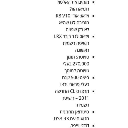
מזהים את האלפא
רומיאו הזו?
וידאו: אודי R8 V10
מזכירה לנו שהיא
לא רק שפויה
וידאו: לנד רובר LRX
חשיפה רשמית
ראשונה
טויוטה: תזמן
270,000 בעלי
טויוטה למוסך
פיאט 500 שגם
בעלי פרארי ירצו
מרצדס CL החדשה
2011 – חשיפה
רשמית
סיטרואן מחממת
מנועים עם DS3 R3
דודגי וייפר,