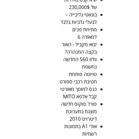
של 230,000$
בוגאטי גליבייה –
לבעלי גלביות בלבד
מתיחת פנים
למאזדה 6
יבוא מקביל - האור
בקצה המנהרה?
וולוו S60 החדשה
נחשפת
טויוטה פותחת
חטיבת רכבי ספורט
כנס למוסך מאזרטי
קבל אלפא MITO
פורד פוקוס חדשה
מוצגת בתערוכת
דיטרויט 2010
אודי A1 בתמונות
רשמיות