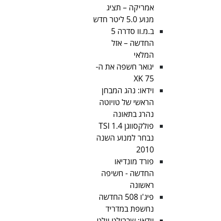
אמריקה – תציג
מנוע 5.0 ליטר חדש
ב.מ.וו סדרה 5
החדשה – אזל
המלאי
יגואר חשפה את ה-
XK 75
וידאו: נהג המבחן
הראשי של טויוטה
נהרג בתאונה
פולקסווגן 1.4 TSI
נבחר למנוע השנה
2010
פורד מונדיאו
החדשה - חשיפה
ראשונה
פיג'ו 508 החדשה
נחשפת במדריד
וידאו: שברולט וולט