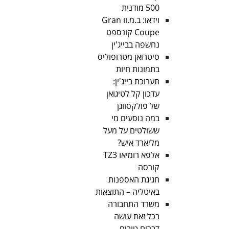
500 מודנית
וידאו: ב.מ.וו Gran
Coupe קונספט
נחשפה בבייג'ין
סיטרואן מטרופוליס
בתמונות חיות
תערוכת בייג'ין:
עדכון קל לטיגואן
של פולקסווגן
במה נוסעים מי
ששולטים על מעל
מליארד איש?
אלפא רומיאו TZ3
קורסה
חגיגת האספנות
באיטליה – התוצאות
משרד התחבורה
בכל זאת עושה
דברים טובים