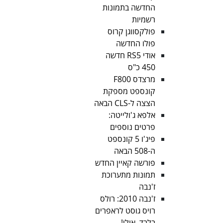
החדשה בתמונות
רשמיות
פולקסווגן קרוס
פולו החדשה
אודי RS5 חדשה
450 כ"ס
מרצדס F800
קונספט מספקת
הצצה ל-CLS הבאה
אלפא ג'ולייטה:
פרטים נוספים
פיג'ו 5 קונספט
ה-508 הבאה
פורשה קאיין החדש
תמונות מתערוכת
ז'נבה
ז'נבה 2010: רולס
רויס גוסט לראפרים
בלבד, אולי!