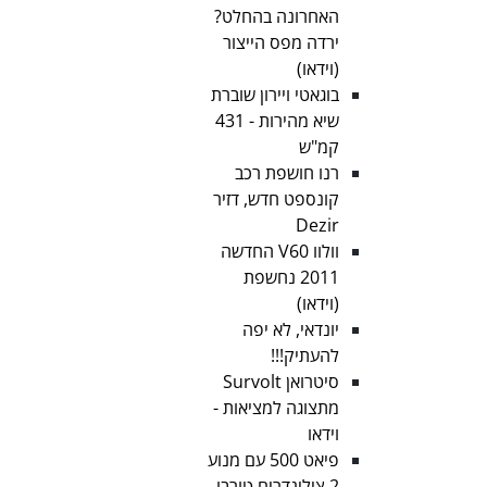
האחרונה בהחלט?
ירדה מפס הייצור
(וידאו)
בוגאטי ויירון שוברת
שיא מהירות - 431
קמ"ש
רנו חושפת רכב
קונספט חדש, דזיר
Dezir
וולוו V60 החדשה
2011 נחשפת
(וידאו)
יונדאי, לא יפה
להעתיק!!!
סיטרואן Survolt
מתצוגה למציאות -
וידאו
פיאט 500 עם מנוע
2 צילינדרים טורבו