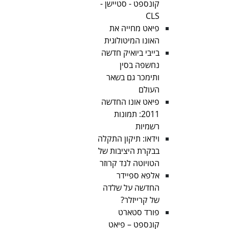
קונספט - סטיישן -
CLS
פיאט מחייה את
האונו המיטולוגית
בייבי ביואיק חדשה
נחשפה בסין
ותימכר גם בשאר
העולם
פיאט אונו החדשה
2011: תמונות
רשמיות
וידאו: תיקון התקלה
בבקרת היציבות של
הטויוטה לנד קרוזר
אלפא ספיידר
החדשה על שלדה
של קרייזלר?
פורד סטארט
קונספט – פיאט