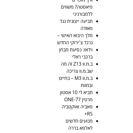
פיאסטה? משווים
ללמבורגיני
תביעה ייצוגית נגד
מאזדה
מלך היבוא האישי –
גרנד צ'ירוקי החדש
וידאו: נסיעת מבחן
ברכבי ראלי
ב.מ.וו Z13 זה מה
שב.מ.וו צריכה
ב.מ.וו M3 – בחיים
ובמוות
תביא לי 10 אסטון
מרטין ONE-77
פאביה ואוקטביה
RS+
מנועים חדשים
לאלפא בררה