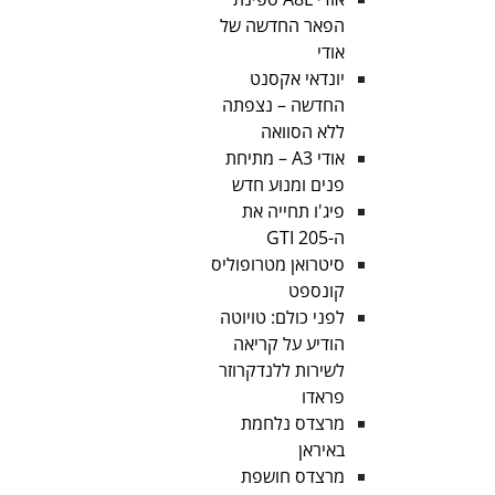
הפאר החדשה של
אודי
יונדאי אקסנט
החדשה – נצפתה
ללא הסוואה
אודי A3 – מתיחת
פנים ומנוע חדש
פיג'ו תחייה את
ה-205 GTI
סיטרואן מטרופוליס
קונספט
לפני כולם: טויוטה
הודיע על קריאה
לשירות ללנדקרוזר
פראדו
מרצדס נלחמת
באיראן
מרצדס חושפת