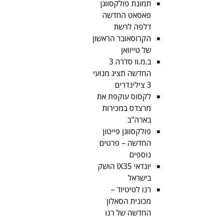
תמונת פולקסווגן
פאסאט החדשה
דלפה לרשת
הקרוסאובר הראשון
של טייוואן
ב.מ.וו סדרה 3
החדשה תציג מנועי
3 צילינדרים
לקסוס עוקפת את
מרצדס במכירות
בארה"ב
פולקסווגן פייטון
החדשה – פרטים
נוספים
יונדאי IX35 הושק
בישראל
רנו לטיטיוד –
מכונית הסאלון
החדשה של רנו