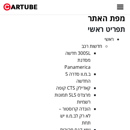
אתר
ראשי
חדשות רכב
300SL חדשה
מסדנת
Panamerica
ב.מ.וו סדרה 5
החדשה
קאדילק CTS קופה
מרצדס SLS תמונות
רשמיות
הונדה קרוסטור –
לא רק לב.מ.וו יש
תחת
שיא קנס מהירות