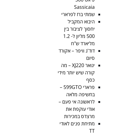
Sassicaia
שמתי ברז לפרארי
היבוא המקביל
יחסוך לציבור בין
500 מליון ל- 1.2
מליארד ש"ח
דוד'ג וויפר – אקורד
סיום
יגואר XJ220 – מה
קורה שיש יותר מידי
כסף
פרארי 599GTO –
בחשיפה מלאה
לראשונה אי פעם –
אודי עוקפת את
מרצדס במכירות
מתיחת פנים לאודי
TT