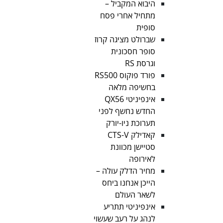
היבוא המקביל –
מתחיל אחרי פסח
סופית
שברולט מציגה קרוז
סופר חסכונית
וגרסת RS
פורד פוקוס RS500
בחשיפה מלאה
אינפיניטי QX56
החדש נחשף לפני
תערוכת ניו-יורק
קאדילק CTS-V
סטיישן מכוונת
לאירופה
מחיר הדלק עולה –
הייכן אנחנו ביחס
לשאר העולם
אינפיניטי תתריע
לנהג על רעב שעשוי