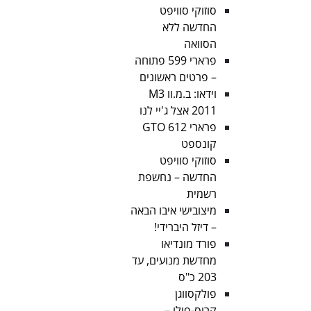
סוזוקי סוויפט
החדשה ללא
הסוואה
פרארי 599 פתוחה
– פרטים ראשונים
וידאו: ב.מ.וו M3
2011 אצל ג'יי לנו
פרארי 612 GTO
קונספט
סוזוקי סוויפט
החדשה – נחשפת
רשמית
מיצובישי איבו הבאה
– דיזל היברידי!
פורד מונדיאו
מחדשת מנועים, עד
203 כ"ס
פולקסווגן
קרוס-פולו –