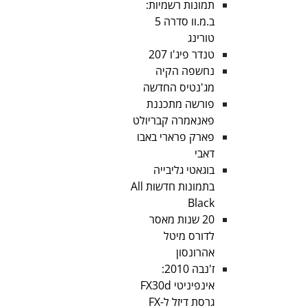
תמונות רשמיות:
ב.מ.וו סדרה 5
טורינג
טנדר פיג'ו 207
נחשפה הקיה
מג'נטיס החדשה
פורשה מתכננת
פאנאמרה קבריולט
פארק פרארי באבו
דאבי
בוגאטי גליבייה
בתמונות חדשות All
Black
20 שנות מאסר
לדורס מיטל
אהרונסון
ז'נבה 2010:
אינפיניטי FX30d
גרסת דיזל ל-FX