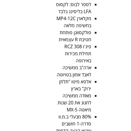
לספר לבוס: לקסוס
LFA בליסינג בלבד
מקלארן MP4-12C
בחשיפה מלאה
פולקסווגן פותחת
חטיבת R עצמאית
פיג'ו RCZ 308
תחילת מכירות
באירופה
ארה"ב ממשיכה
לאבד אמון בטויוטה
אלפא מיטו "תלתן
ירוק" בארץ
מאזדה ממשיכה
לחגוג את 20 שנות
מיאטה MX-5
80% מבעלי ב.מ.וו
סדרה-1 חושבים
שהיא הנעה קדמית