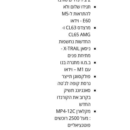
תגידו שלום ולא
להתראות ל-M5
E60 - וידאו
מרצדס CL63 ו-
CL65 AMG
החדשות נחשפות
ניסאן X-TRAIL -
מתיחת פנים
ב.מ.וו מתגרה בנו
עם M1 – וידאו
פולקסווגן תייצר
גרסת קופה לג'טה
סאנגיונג תשיק
בקרוב את הקורנדו
החדש
מקלארן MP4-12C
: מעל 2500 רוכשים
פוטנציאליים