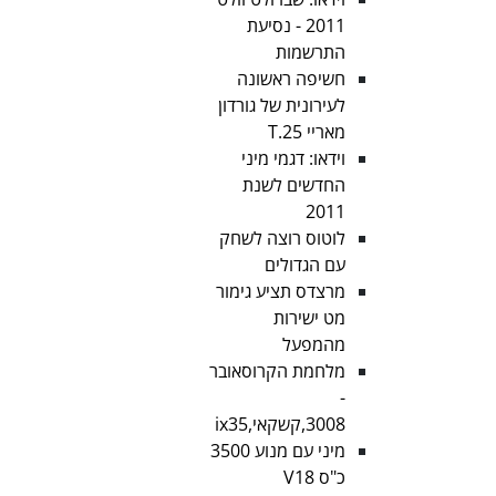
2011 - נסיעת
התרשמות
חשיפה ראשונה
לעירונית של גורדון
מאריי T.25
וידאו: דגמי מיני
החדשים לשנת
2011
לוטוס רוצה לשחק
עם הגדולים
מרצדס תציע גימור
מט ישירות
מהמפעל
מלחמת הקרוסאובר
-
3008,קשקאי,ix35
מיני עם מנוע 3500
כ"ס V18