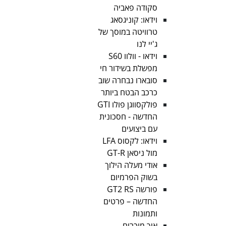
סקודה פאביה
וידאו: קוניגסאג
טרוויטה במוסך של
ג'יי לנו
וידאו - וולוו S60
מפשלת בשידור חי
סובארו נבחרה שוב
כרכב הבטח ביותר
פולקסווגן פולו GTI
החדשה - חסכונית
עם ביצועים
וידאו: לקסוס LFA
מול ניסאן GT-R
אודי מעלה הילוך
בשוק הפרמיום
פורשה GT2 RS
החדשה – פרטים
ותמונות
איך מוכרים